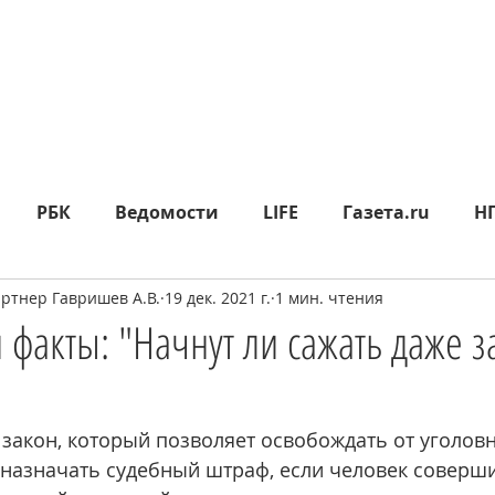
РБК
Ведомости
LIFE
Газета.ru
Н
тнер Гавришев А.В.
19 дек. 2021 г.
1 мин. чтения
яд
Москва24
СП
Прайм
Metro
МК
 факты: "Начнут ли сажать даже 
epublic
Rusbankrot
Вести.ru
КО
360°
и закон, который позволяет освобождать от уголов
 назначать судебный штраф, если человек соверши
ИА НОВОСТИ