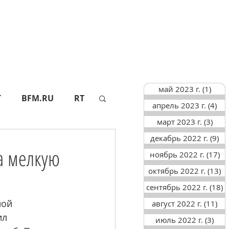
май 2023 г.
(1)
1 по
Г
BFM.RU
RT
апрель 2023 г.
(4)
4 п
март 2023 г.
(3)
3 по
декабрь 2022 г.
(9)
9 
АПИ
СФ
за мелкую
ноябрь 2022 г.
(17)
17
октябрь 2022 г.
(13)
13
ТАСС
АИФ
сентябрь 2022 г.
(18)
1
ной 
август 2022 г.
(11)
11
л 
июль 2022 г.
(3)
3 п