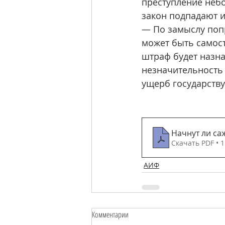
преступление небо
закон подпадают и
— По замыслу попр
может быть самост
штраф будет назн
незначительность
ущерб государству
Начнут ли са
Скачать PDF • 
АИФ
Комментарии