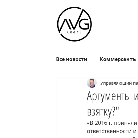
Все новости
Коммерсантъ
Управляющий пар
Известия
РГ
Взгл
Аргументы и
взятку?"
Октагон
EADaily
R
«В 2016 г. принял
ответственности и
MOSFM
News.ru
Р