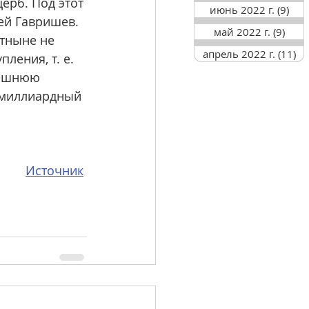
ерб. Под этот 
июнь 2022 г.
(9)
9 п
ей Гавришев. 
май 2022 г.
(9)
9 по
тныне не 
апрель 2022 г.
(11)
11
ления, т. е. 
нешнюю 
омиллиардный 
Источник
ументы и Факты