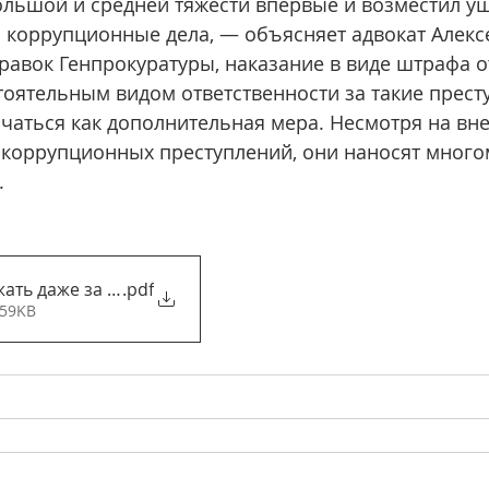
льшой и средней тяжести впервые и возместил ущ
 коррупционные дела, — объясняет адвокат Алекс
авок Генпрокуратуры, наказание в виде штрафа о
оятельным видом ответственности за такие преступ
ачаться как дополнительная мера. Несмотря на в
 коррупционных преступлений, они наносят мног
.
жать даже за мелкую взятку_ _ Коррупция _ Деньги _ Арг
.pdf
159KB