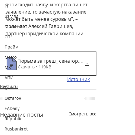
происходит наяву, и жертва пишет 
РГ
заявление, то зачастую наказание 
Взгляд
может быть менее суровым", – 
поясняет Алексей Гавришев, 
Москва24
партнёр юридической компании
СП
Прайм
Metro
Тюрьма за треш_ сенаторы намерены усилит
.
Скачать • 119KB
МК
АПИ
Источник
Вести.ru
СФ
Октагон
EADaily
Недавние посты
Смотреть все
Republic
Rusbankrot