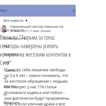
Пост
Все новости
Управляющий партнер Гавришев А.В.
Все новости
21 янв. 2021 г.
1 мин. чтения
Вести.ru: "Тюрьма за треш:
Коммерсантъ
сенаторы намерены усилить
РБК
контроль за жестоким контентом в
Ведомости
Сети"
LIFE
"Само по себе 
лишение свободы
Газета.ru
на 3 и 6 лет – нужно понимать, что 
НГ
за жестокое обращение с людьми, 
BFM.RU
как говорят, у нас 116 статья 
Уголовного кодекса или побои – 
RT
они фактически будут приравнены. 
Известия
То есть если уличная драка и все 