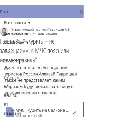
Пост
Все новости
Управляющий партнер Гавришев А.В.
Все новости
28 сент. 2019 г.
1 мин. чтения
Газета.Ру: "«Курить – не
Коммерсантъ
запрещаем»: в МЧС пояснили
РБК
новые правила"
Ведомости
Вместе с тем член Ассоциации 
LIFE
юристов России Алексей Гавришев 
Газета.ru
также не представляет, каким 
образом будут доказывать вину в 
НГ
возникновении пожаров.
BFM.RU
RT
МЧС_ курить на балконе можно, но осторож
Известия
Скачать • 97KB