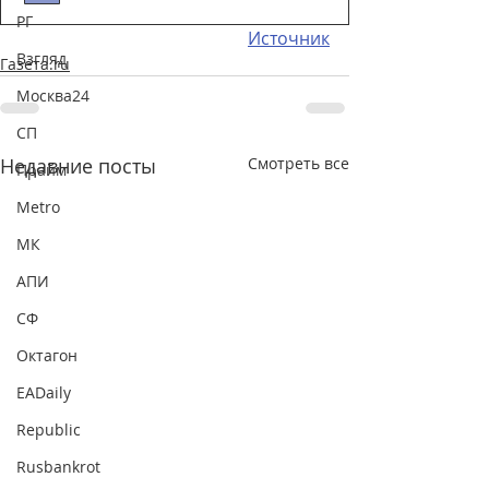
РГ
Источник
Взгляд
Газета.ru
Москва24
СП
Недавние посты
Смотреть все
Прайм
Metro
МК
АПИ
СФ
Октагон
EADaily
Republic
Rusbankrot