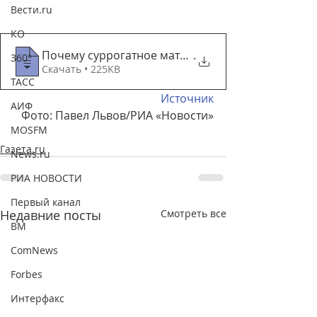
Вести.ru
КО
Почему суррогатное материнство может исч
.
360°
Скачать • 225KB
ТАСС
Источник
АИФ
Фото: 
Павел Львов/РИА «Новости»
MOSFM
Газета.ru
News.ru
РИА НОВОСТИ
Первый канал
Недавние посты
Смотреть все
ВМ
ComNews
Forbes
Интерфакс