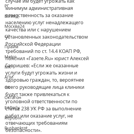
случае им будет угрожать как 
РГ
минимум административная 
ответственность за оказание 
Взгляд
населению услуг ненадлежащего 
Москва24
качества или с нарушением 
СП
установленных законодательством 
Российской Федерации 
Прайм
требований по ст. 14.4 КОАП РФ, 
Metro
пояснил «Газете.Ru» юрист Алексей 
Гавришев: «Если же оказанные 
МК
услуги будут угрожать жизни и 
АПИ
здоровью граждан, то, вероятнее 
всего руководящие лица клиники 
СФ
будут также привлекаться к 
Октагон
уголовной ответственности по 
EADaily
статье 238 УК РФ за выполнение 
работ или оказание услуг, не 
Republic
отвечающих требованиям 
Rusbankrot
безопасности».