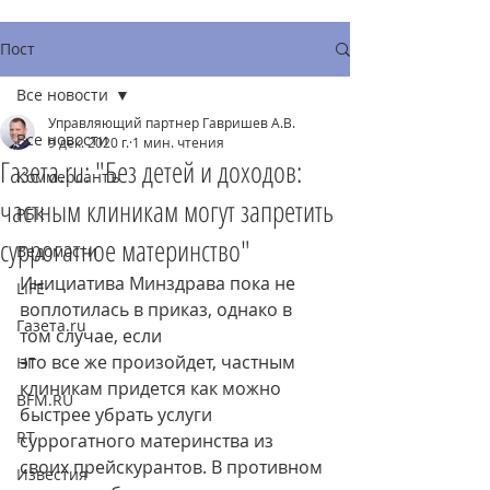
Пост
Все новости
Управляющий партнер Гавришев А.В.
Все новости
9 дек. 2020 г.
1 мин. чтения
Газета.ru: "Без детей и доходов:
Коммерсантъ
частным клиникам могут запретить
РБК
суррогатное материнство"
Ведомости
Инициатива Минздрава пока не 
LIFE
воплотилась в приказ, однако в 
Газета.ru
том случае, если
это все же произойдет, частным 
НГ
клиникам придется как можно 
BFM.RU
быстрее убрать услуги 
RT
суррогатного материнства из 
своих прейскурантов. В противном 
Известия