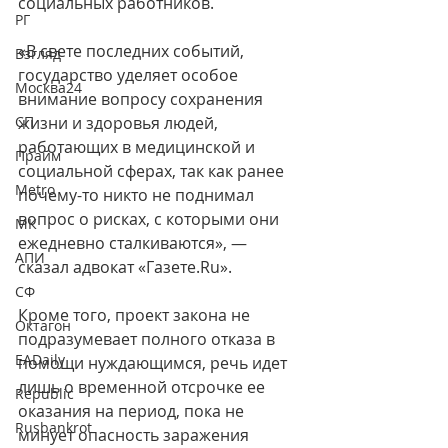
социальных работников.
РГ
«В свете последних событий, 
Взгляд
государство уделяет особое 
Москва24
внимание вопросу сохранения 
СП
жизни и здоровья людей, 
работающих в медицинской и 
Прайм
социальной сферах, так как ранее 
Metro
почему-то никто не поднимал 
вопрос о рисках, с которыми они 
МК
ежедневно сталкиваются», — 
АПИ
сказал адвокат «Газете.Ru».
СФ
Кроме того, проект закона не 
Октагон
подразумевает полного отказа в 
EADaily
помощи нуждающимся, речь идет 
лишь о временной отсрочке ее 
Republic
оказания на период, пока не 
Rusbankrot
минует опасность заражения 