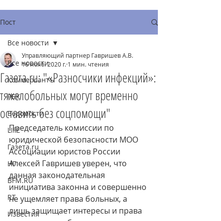
Пост
Все новости
Управляющий партнер Гавришев А.В.
Все новости
16 нояб. 2020 г.
1 мин. чтения
Газета.ru: "«Разносчики инфекций»:
Коммерсантъ
тяжелобольных могут временно
РБК
оставить без соцпомощи"
Ведомости
Председатель комиссии по 
LIFE
юридической безопасности МОО 
Газета.ru
Ассоциации юристов России 
Алексей Гавришев уверен, что 
НГ
данная законодательная 
BFM.RU
инициатива законна и совершенно 
RT
не ущемляет права больных, а 
лишь защищает интересы и права 
Известия