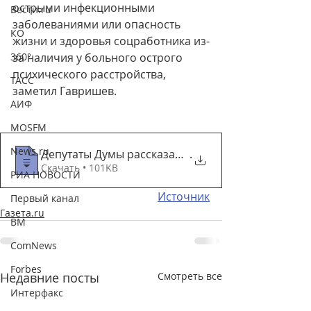
острыми инфекционными 
Вести.ru
заболеваниями или опасность 
КО
жизни и здоровья соцработника из-
360°
за наличия у больного острого 
психического расстройства, 
ТАСС
заметил Гавришев.
АИФ
MOSFM
News.ru
Депутаты Думы рассказали о возможной при
.
Скачать • 101KB
РИА НОВОСТИ
Источник
Первый канал
Газета.ru
ВМ
ComNews
Forbes
Недавние посты
Смотреть все
Интерфакс