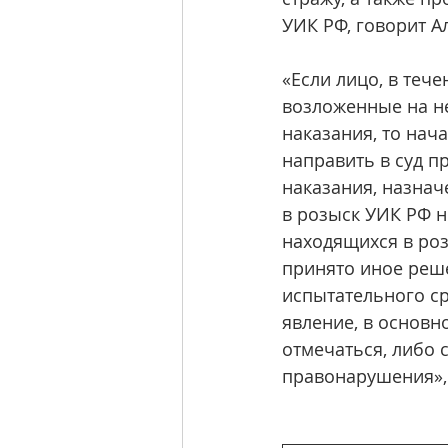
УИК РФ, говорит А
«Если лицо, в теч
возложенные на не
наказания, то нач
направить в суд п
наказания, назнач
в розыск УИК РФ н
находящихся в роз
принято иное реше
испытательного ср
явление, в основно
отмечаться, либо 
правонарушения»,