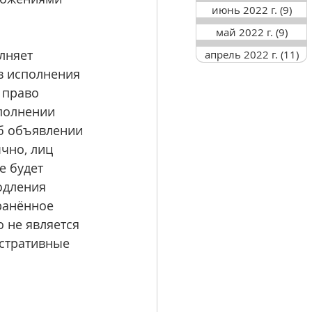
июнь 2022 г.
(9)
9 п
май 2022 г.
(9)
9 по
лняет 
апрель 2022 г.
(11)
11
в исполнения 
 право 
полнении 
б объявлении 
чно, лиц 
е будет 
одления 
анённое 
 не является 
стративные 