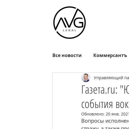
Все новости
Коммерсантъ
Управляющий пар
Известия
РГ
Взгл
Газета.ru: 
события вок
Октагон
EADaily
R
Обновлено:
20 янв. 2021
Вопросы исполнени
MOSFM
News.ru
Р
стражу, а также п