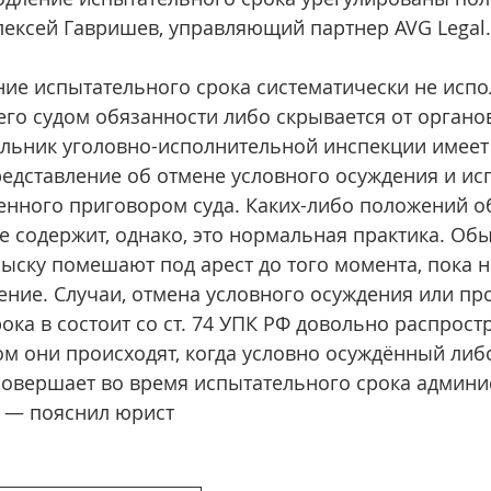
лексей Гавришев, управляющий партнер AVG Legal.
ение испытательного срока систематически не испо
го судом обязанности либо скрывается от органо
альник уголовно-исполнительной инспекции имеет
редставление об отмене условного осуждения и ис
енного приговором суда. Каких-либо положений о
е содержит, однако, это нормальная практика. Обы
ыску помешают под арест до того момента, пока н
ние. Случаи, отмена условного осуждения или пр
ока в состоит со ст. 74 УПК РФ довольно распростр
м они происходят, когда условно осуждённый либо
совершает во время испытательного срока админи
 — пояснил юрист