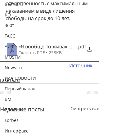
ответственность с максимальным 
Вести.ru
наказанием в виде лишения 
КО
свободы на срок до 10 лет.
360°
ТАСС
«Я вообще-то жива». Что делать, если вас по ош
.pdf
АИФ
Скачать PDF • 253KB
MOSFM
Источник
News.ru
РИА НОВОСТИ
Газета.ru
Первый канал
ВМ
Недавние посты
Смотреть все
ComNews
Forbes
Интерфакс