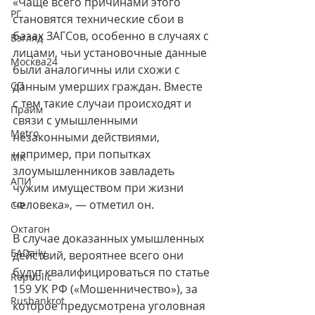
«Чаще всего причинами этого 
РГ
становятся технические сбои в 
базах ЗАГСов, особенно в случаях с 
Взгляд
лицами, чьи установочные данные 
Москва24
были аналогичны или схожи с 
СП
данным умерших граждан. Вместе 
с тем такие случаи происходят и 
Прайм
связи с умышленными 
Metro
незаконными действиями, 
например, при попытках 
МК
злоумышленников завладеть 
АПИ
чужим имуществом при жизни 
человека», — отметил он.
СФ
Октагон
В случае доказанных умышленных 
EADaily
действий, вероятнее всего они 
будут квалифицироваться по статье 
Republic
159 УК РФ («Мошенничество»), за 
Rusbankrot
которое предусмотрена уголовная 