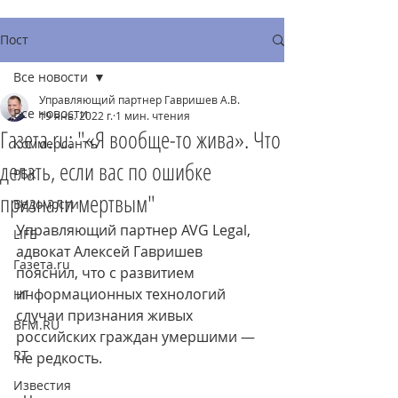
Пост
Все новости
Управляющий партнер Гавришев А.В.
Все новости
19 янв. 2022 г.
1 мин. чтения
Газета.ru: "«Я вообще-то жива». Что
Коммерсантъ
делать, если вас по ошибке
РБК
признали мертвым"
Ведомости
Управляющий партнер AVG Legal, 
LIFE
адвокат Алексей Гавришев 
Газета.ru
пояснил, что с развитием 
информационных технологий 
НГ
случаи признания живых 
BFM.RU
российских граждан умершими — 
RT
не редкость.
Известия