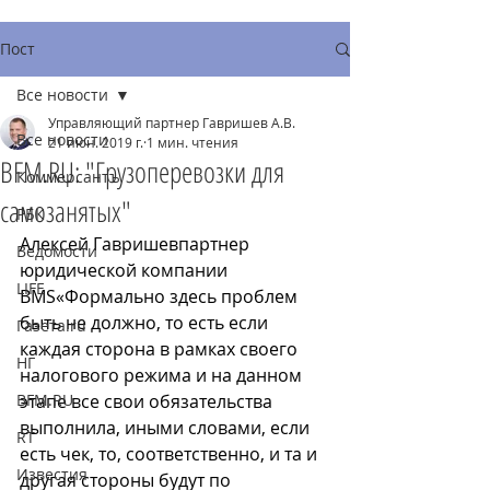
Пост
Все новости
Управляющий партнер Гавришев А.В.
Все новости
21 июн. 2019 г.
1 мин. чтения
BFM.RU: "Грузоперевозки для
Коммерсантъ
самозанятых"
РБК
Алексей Гавришевпартнер 
Ведомости
юридической компании 
LIFE
BMS«Формально здесь проблем 
быть не должно, то есть если 
Газета.ru
каждая сторона в рамках своего 
НГ
налогового режима и на данном 
BFM.RU
этапе все свои обязательства 
выполнила, иными словами, если 
RT
есть чек, то, соответственно, и та и 
Известия
другая стороны будут по 