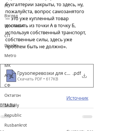
бухгалтерии закрыты, то здесь, ну, 
РГ
пожалуйста, вопрос самозанятого 
Взгляд
— это уже купленный товар 
доставить из точки А в точку Б, 
Москва24
используя собственный транспорт, 
СП
собственные силы, здесь уже 
Прайм
проблем быть не должно».
Metro
МК
Грузоперевозки для самозанятых
.pdf
АПИ
Скачать PDF • 617KB
СФ
Октагон
Источник
BFM.RU
EADaily
Republic
Rusbankrot