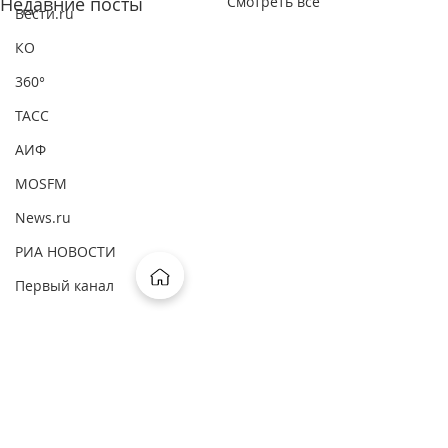
Недавние посты
Смотреть все
Вести.ru
КО
360°
ТАСС
АИФ
MOSFM
News.ru
РИА НОВОСТИ
Первый канал
ВМ
ComNews
Forbes
Комментарии
Интерфакс