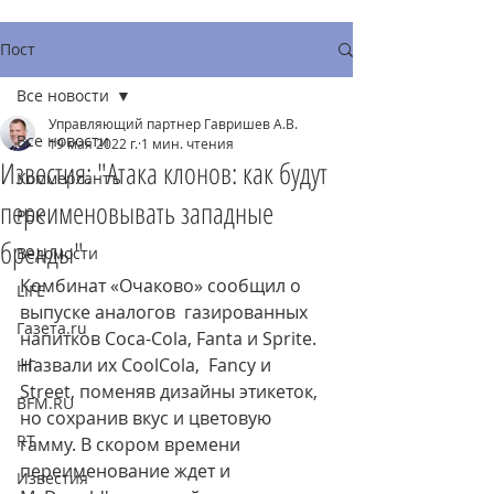
Пост
Все новости
Управляющий партнер Гавришев А.В.
Все новости
19 мая 2022 г.
1 мин. чтения
Известия: "Атака клонов: как будут
Коммерсантъ
переименовывать западные
РБК
бренды"
Ведомости
Комбинат «Очаково» сообщил о 
LIFE
выпуске аналогов  газированных 
Газета.ru
напитков Coca-Cola, Fanta и Sprite. 
Назвали их CoolCola,  Fancy и 
НГ
Street, поменяв дизайны этикеток, 
BFM.RU
но сохранив вкус и цветовую  
RT
гамму. В скором времени 
переименование ждет и 
Известия