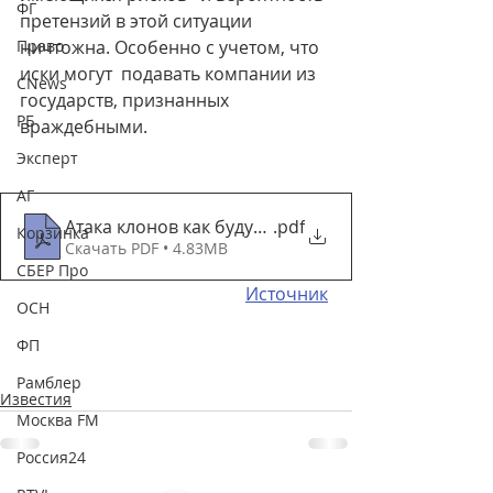
ФГ
претензий в этой ситуации 
Право
ничтожна. Особенно с учетом, что 
иски могут  подавать компании из 
CNews
государств, признанных 
РБ
враждебными.
Эксперт
АГ
Атака клонов как будут переименовывать западны
.pdf
Корзинка
Скачать PDF • 4.83MB
СБЕР Про
Источник
ОСН
ФП
Рамблер
Известия
Москва FM
Россия24