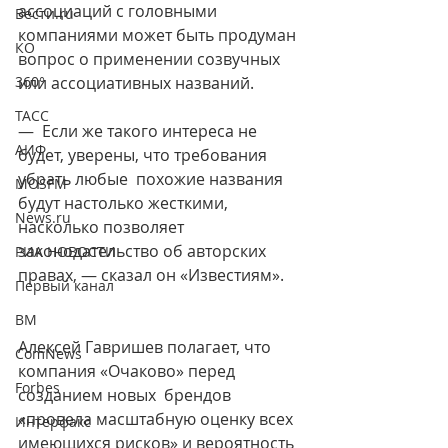
ассоциаций с головными 
Вести.ru
компаниями может быть продуман 
КО
вопрос о применении созвучных 
360°
или ассоциативных названий.
ТАСС
—  Если же такого интереса не 
АИФ
будет, уверены, что требования 
убрать любые  похожие названия 
MOSFM
будут настолько жесткими, 
News.ru
насколько позволяет  
законодательство об авторских 
РИА НОВОСТИ
правах, — сказал он «Известиям».
Первый канал
ВМ
Алексей Гавришев полагает, что 
ComNews
компания «Очаково» перед 
Forbes
созданием новых  брендов 
«провела масштабную оценку всех 
Интерфакс
имеющихся рисков» и вероятность  