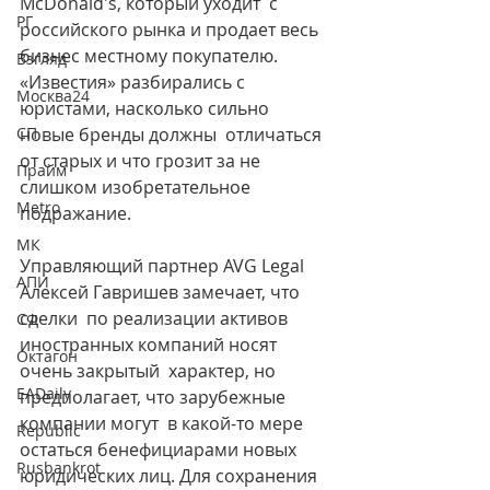
McDonald's, который уходит  с 
РГ
российского рынка и продает весь 
бизнес местному покупателю.  
Взгляд
«Известия» разбирались с 
Москва24
юристами, насколько сильно 
СП
новые бренды должны  отличаться 
от старых и что грозит за не 
Прайм
слишком изобретательное  
Metro
подражание.
МК
Управляющий партнер AVG Legal 
АПИ
Алексей Гавришев замечает, что 
сделки  по реализации активов 
СФ
иностранных компаний носят 
Октагон
очень закрытый  характер, но 
EADaily
предполагает, что зарубежные 
компании могут  в какой-то мере 
Republic
остаться бенефициарами новых 
Rusbankrot
юридических лиц. Для сохранения 