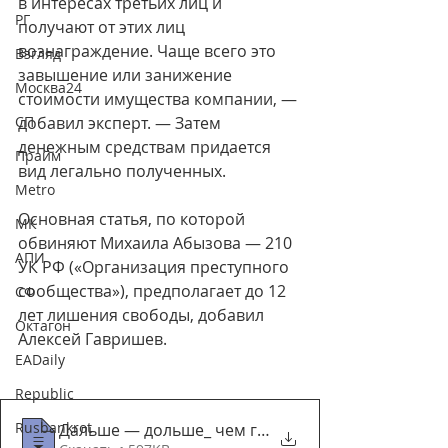
в интересах третьих лиц и 
РГ
получают от этих лиц 
вознаграждение. Чаще всего это 
Взгляд
завышение или занижение 
Москва24
стоимости имущества компании, — 
СП
добавил эксперт. — Затем 
денежным средствам придается 
Прайм
вид легально полученных.
Metro
Основная статья, по которой 
МК
обвиняют Михаила Абызова — 210 
АПИ
УК РФ («Организация преступного 
сообщества»), предполагает до 12 
СФ
лет лишения свободы, добавил 
Октагон
Алексей Гавришев.
EADaily
Republic
Rusbankrot
Дальше — дольше_ чем грозят Михаилу Абыз