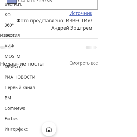
Скачать • 597KB
Вести.ru
Источник
КО
Фото представлено: ИЗВЕСТИЯ/
360°
Андрей Эрштрем
Известия
ТАСС
АИФ
MOSFM
Недавние посты
Смотреть все
News.ru
РИА НОВОСТИ
Первый канал
ВМ
ComNews
Forbes
Интерфакс