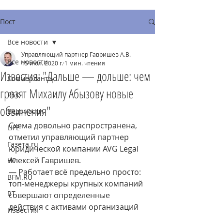
Пост
Все новости
Управляющий партнер Гавришев А.В.
Все новости
15 июл. 2020 г.
1 мин. чтения
Известия: "Дальше — дольше: чем
Коммерсантъ
грозят Михаилу Абызову новые
РБК
обвинения"
Ведомости
Схема довольно распространена, 
LIFE
отметил управляющий партнер 
Газета.ru
юридической компании AVG Legal 
Алексей Гавришев.
НГ
— Работает всё предельно просто: 
BFM.RU
топ-менеджеры крупных компаний 
RT
совершают определенные 
действия с активами организаций 
Известия