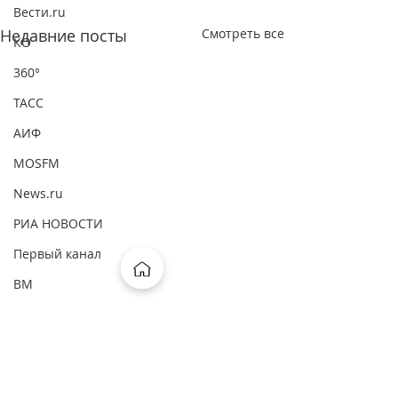
Вести.ru
Недавние посты
Смотреть все
КО
360°
ТАСС
АИФ
MOSFM
News.ru
РИА НОВОСТИ
Первый канал
ВМ
ComNews
Forbes
Интерфакс