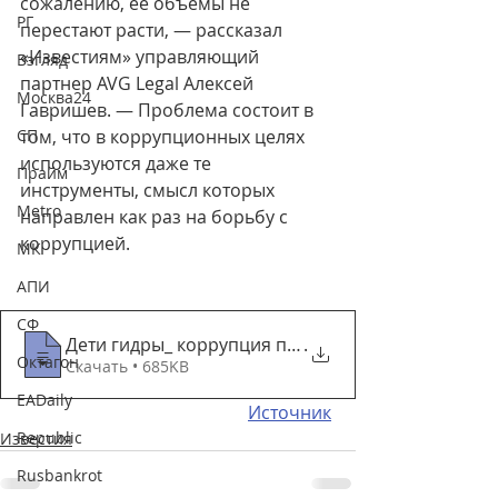
сожалению, ее объемы не 
РГ
перестают расти, — рассказал 
«Известиям» управляющий 
Взгляд
партнер AVG Legal Алексей 
Москва24
Гавришев. — Проблема состоит в 
СП
том, что в коррупционных целях 
используются даже те 
Прайм
инструменты, смысл которых 
Metro
направлен как раз на борьбу с 
коррупцией.
МК
АПИ
СФ
Дети гидры_ коррупция перешла на качеств
.
Октагон
Скачать • 685KB
EADaily
Источник
Republic
Известия
Rusbankrot