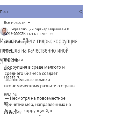
Пост
Все новости
Управляющий партнер Гавришев А.В.
Все новости
2 апр. 2021 г.
1 мин. чтения
Известия: "Дети гидры: коррупция
Коммерсантъ
перешла на качественно иной
РБК
уровень"
Ведомости
Коррупция в среде мелкого и 
LIFE
среднего бизнеса создает 
Газета.ru
значительные помехи 
экономическому развитию страны.
НГ
BFM.RU
— Несмотря на повсеместное 
RT
принятие мер, направленных на 
борьбу с коррупцией, к 
Известия