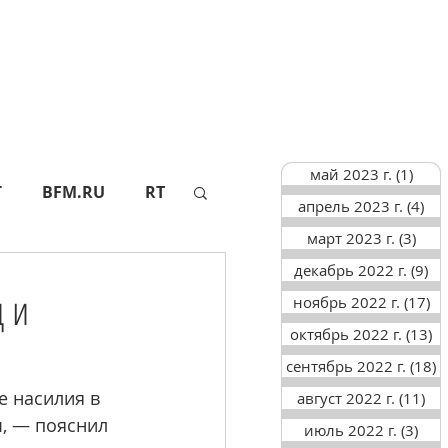
май 2023 г.
(1)
1 по
Г
BFM.RU
RT
апрель 2023 г.
(4)
4 п
март 2023 г.
(3)
3 по
декабрь 2022 г.
(9)
9 
АПИ
СФ
ц и
ноябрь 2022 г.
(17)
17
октябрь 2022 г.
(13)
13
ТАСС
АИФ
сентябрь 2022 г.
(18)
1
е насилия в 
август 2022 г.
(11)
11
, — пояснил 
июль 2022 г.
(3)
3 п