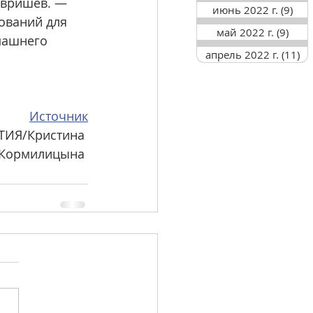
авришев. — 
июнь 2022 г.
(9)
9 п
ований для 
май 2022 г.
(9)
9 по
машнего 
апрель 2022 г.
(11)
11
Источник
ТИЯ/Кристина 
Кормилицына 