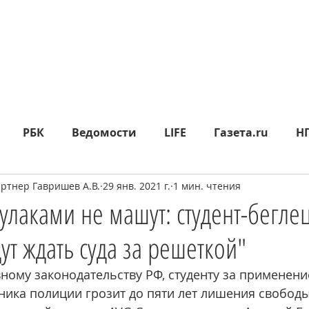
РБК
Ведомости
LIFE
Газета.ru
Н
тнер Гавришев А.В.
29 янв. 2021 г.
1 мин. чтения
яд
Москва24
СП
Прайм
Metro
МК
Кулаками не машут: студент-бегле
ут ждать суда за решеткой"
epublic
Rusbankrot
Вести.ru
КО
360°
ному законодательству РФ, студенту за применени
ика полиции грозит до пяти лет лишения свободы
ИА НОВОСТИ