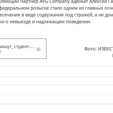
вляющий партнер AVG Company адвокат Алексей Г
федеральном розыске стало одним из главных осн
сечения в виде содержания под стражей, а не до
ки о невыезде и надлежащем поведении.
машут_ студент-беглец и тикт
.
Фото: ИЗВЕС
KB