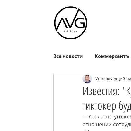
Все новости
Коммерсантъ
Управляющий пар
Известия
РГ
Взгл
Известия: "
тиктокер буд
Октагон
EADaily
R
— Согласно уголов
отношении сотрудн
MOSFM
News.ru
Р