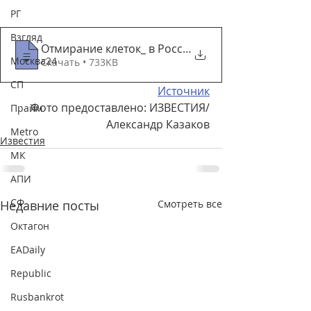
РГ
Взгляд
Отмирание клеток_ в России стало вдвое м
Москва24
Скачать • 733KB
СП
Источник
Фото предоставлено: ИЗВЕСТИЯ/
Прайм
Александр Казаков
Metro
Известия
МК
АПИ
СФ
Недавние посты
Смотреть все
Октагон
EADaily
Republic
Rusbankrot