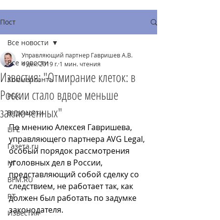
Пост
Все новости
Управляющий партнер Гавришев А.В.
Все новости
4 дек. 2019 г.
1 мин. чтения
Известия: "Отмирание клеток: в
Коммерсантъ
России стало вдвое меньше
РБК
заключенных"
Ведомости
По мнению Алексея Гавришева, 
LIFE
управляющего партнера AVG Legal, 
Газета.ru
особый порядок рассмотрения 
уголовных дел в России, 
НГ
представляющий собой сделку со 
BFM.RU
следствием, не работает так, как 
RT
должен был работать по задумке 
законодателя.
Известия