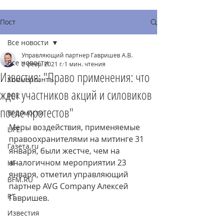
Пост
Все новости
Управляющий партнер Гавришев А.В.
Все новости
2 февр. 2021 г.
1 мин. чтения
Известия: "Право применения: что
Коммерсантъ
ждет участников акций и силовиков
РБК
после протестов"
Ведомости
Меры воздействия, применяемые 
LIFE
правоохранителями на митинге 31 
Газета.ru
января, были жестче, чем на 
аналогичном мероприятии 23 
НГ
января, отметил управляющий 
BFM.RU
партнер AVG Company Алексей 
RT
Гавришев.
Известия