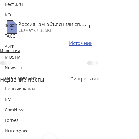
Вести.ru
КО
Россиянам объяснили способ получения бумажно
.
360°
Скачать • 355KB
ТАСС
Источник
АИФ
Известия
MOSFM
News.ru
РИА НОВОСТИ
Недавние посты
Смотреть все
Первый канал
ВМ
ComNews
Forbes
Интерфакс