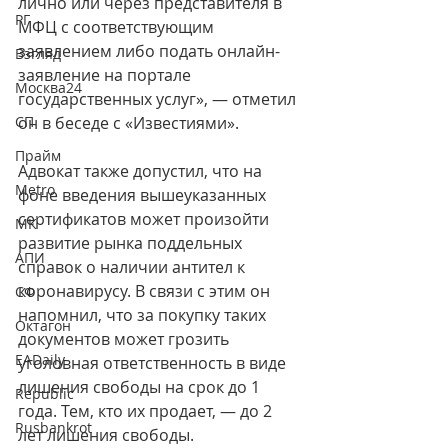
лично или через представителя в 
РГ
МФЦ с соответствующим 
заявлением либо подать онлайн-
Взгляд
заявление на портале 
Москва24
государственных услуг», — отметил 
СП
он в беседе с «Известиями».
Прайм
Адвокат также допустил, что на 
Metro
фоне введения вышеуказанных 
сертификатов может произойти 
МК
развитие рынка поддельных 
АПИ
справок о наличии антител к 
коронавирусу. В связи с этим он 
СФ
напомнил, что за покупку таких 
Октагон
документов может грозить 
EADaily
уголовная ответственность в виде 
лишения свободы на срок до 1 
Republic
года. Тем, кто их продает, — до 2 
Rusbankrot
лет лишения свободы.