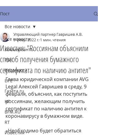
Пост
Все новости
Управляющий партнер Гавришев А.В.
Все новости
9 февр. 2022 г.
1 мин. чтения
Известия: "Россиянам объяснили
Коммерсантъ
способ получения бумажного
РБК
сертификата по наличию антител"
Ведомости
Глава юридической компании AVG 
LIFE
Legal Алексей Гавришев в среду, 9 
Газета.ru
февраля, объяснил, как поступить 
россиянам, желающим получить 
НГ
сертификат по наличию антител к 
BFM.RU
коронавирусу в бумажном виде.
RT
«Необходимо будет обратиться 
Известия