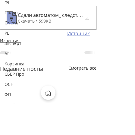
ФГ
Право
Сдали автоматом_ следствие заинтересовал вене
.
Скачать • 599KB
CNews
РБ
Источник
Известия
Эксперт
АГ
Корзинка
Недавние посты
Смотреть все
СБЕР Про
ОСН
ФП
Рамблер
Москва FM
Россия24