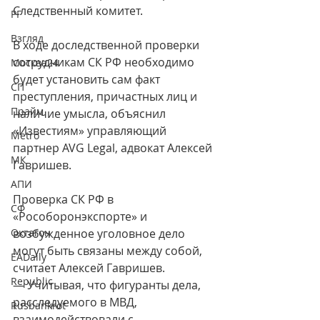
Следственный комитет.
РГ
Взгляд
В ходе доследственной проверки 
сотрудникам СК РФ необходимо 
Москва24
будет установить сам факт 
СП
преступления, причастных лиц и 
Прайм
наличие умысла, объяснил 
«Известиям» управляющий 
Metro
партнер AVG Legal, адвокат Алексей 
МК
Гавришев.
АПИ
Проверка СК РФ в 
СФ
«Рособоронэкспорте» и 
Октагон
возбужденное уголовное дело 
могут быть связаны между собой, 
EADaily
считает Алексей Гавришев.
Republic
— Учитывая, что фигуранты дела, 
расследуемого в МВД, 
Rusbankrot
взаимодействовали с 