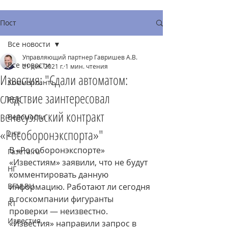
Пост
Все новости
Управляющий партнер Гавришев А.В.
Все новости
21 дек. 2021 г.
1 мин. чтения
Известия: "Сдали автоматом:
Коммерсантъ
следствие заинтересовал
РБК
венесуэльский контракт
Ведомости
«Рособоронэкспорта»"
LIFE
В «Рособоронэкспорте» 
Газета.ru
«Известиям» заявили, что не будут 
НГ
комментировать данную 
BFM.RU
информацию. Работают ли сегодня 
в госкомпании фигуранты 
RT
проверки — неизвестно. 
Известия
«Известия» направили запрос в 