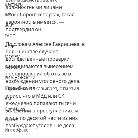
Вести.ru
должностными лицами 
«Рособоронэкспорта», такая 
КО
вероятность имеется, — 
360°
подтвердил он.
ТАСС
По словам Алексея Гавришева, в 
АИФ
большинстве случаев 
MOSFM
доследственные проверки 
заканчиваются вынесением 
News.ru
постановления об отказе в 
РИА НОВОСТИ
возбуждении уголовного дела. 
Первый канал
Практика показывает, отметил 
юрист, что в МВД или СК 
ВМ
ежедневно попадают тысячи 
ComNews
заявлений о преступлениях, и 
лишь по десятой части из них 
Forbes
возбуждают уголовные дела.
Интерфакс