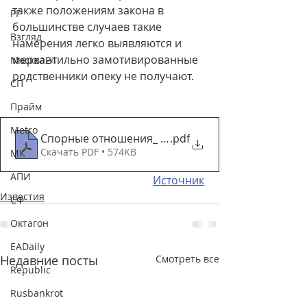
также положениям закона в 
РГ
большинстве случаев такие 
Взгляд
намерения легко выявляются и 
меркантильно замотивированные 
Москва24
родственники опеку не получают.
СП
Прайм
Metro
Спорные отношения_ как получить право на ребен
.pdf
Скачать PDF • 574KB
МК
АПИ
Источник
Известия
СФ
Октагон
EADaily
Недавние посты
Смотреть все
Republic
Rusbankrot