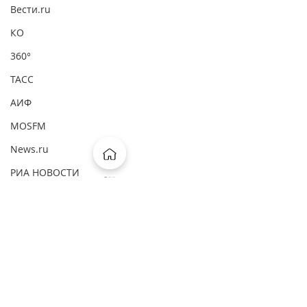
Вести.ru
КО
360°
ТАСС
АИФ
MOSFM
News.ru
РИА НОВОСТИ
Первый канал
ВМ
Комментарии
ComNews
Forbes
Ваш комментарий...
Известия: "Юрист разъяснил
Известия: "Юрист наз
Интерфакс
понятие госизмены"
наказание для сбежав