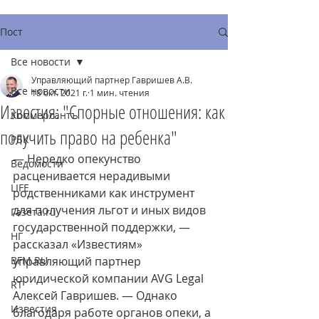
Пост
Все новости
Управляющий партнер Гавришев А.В.
Все новости
18 окт. 2021 г.
1 мин. чтения
Известия: "Спорные отношения: как
Коммерсантъ
получить право на ребенка"
РБК
— Нередко опекунство 
Ведомости
расценивается нерадивыми 
LIFE
родственниками как инструмент 
для получения льгот и иных видов 
Газета.ru
государственной поддержки, — 
НГ
рассказал «Известиям» 
BFM.RU
управляющий партнер 
юридической компании AVG Legal 
RT
Алексей Гавришев. — Однако 
Известия
благодаря работе органов опеки, а 