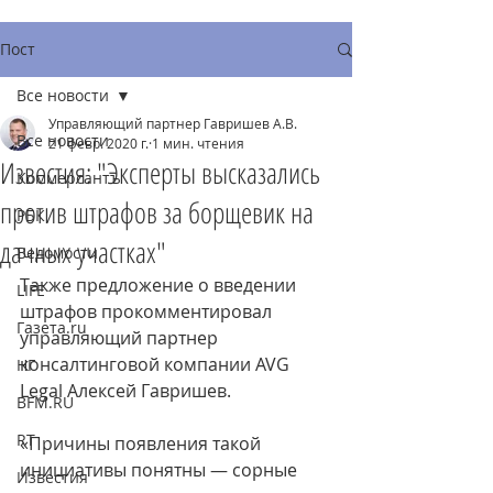
Пост
Все новости
Управляющий партнер Гавришев А.В.
Все новости
21 февр. 2020 г.
1 мин. чтения
Известия: "Эксперты высказались
Коммерсантъ
против штрафов за борщевик на
РБК
дачных участках"
Ведомости
Также предложение о введении 
LIFE
штрафов прокомментировал 
Газета.ru
управляющий партнер 
консалтинговой компании AVG 
НГ
Legal Алексей Гавришев.
BFM.RU
RT
«Причины появления такой 
инициативы понятны — сорные 
Известия