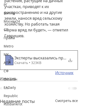
растения, растущие на дачных 
РГ
участках, приводят к их 
распространению и на другие 
Взгляд
земли, нанося вред сельскому 
Москва24
хозяйству. Но работать такая 
СП
норма вряд ли будет», — отметил 
Гавришев.
Прайм
Metro
МК
Эксперты высказались против штрафов за б
АПИ
Скачать • 323KB
СФ
Источник
Известия
Октагон
EADaily
Republic
Недавние посты
Смотреть все
Rusbankrot