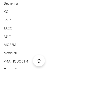
Вести.ru
КО
360°
ТАСС
АИФ
MOSFM
News.ru
РИА НОВОСТИ
Первый канал
ВМ
ComNews
Комментарии
Forbes
Интерфакс