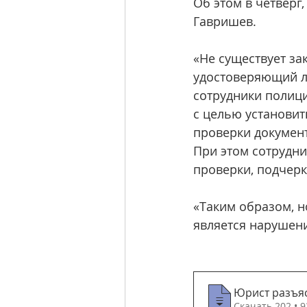
Об этом в четверг,
Гавришев.
«Не существует зак
удостоверяющий л
сотрудники полици
с целью установить
проверки документ
При этом сотрудн
проверки, подчер
«Таким образом, но
является нарушен
Юрист разъяс
Скачать 202 • 