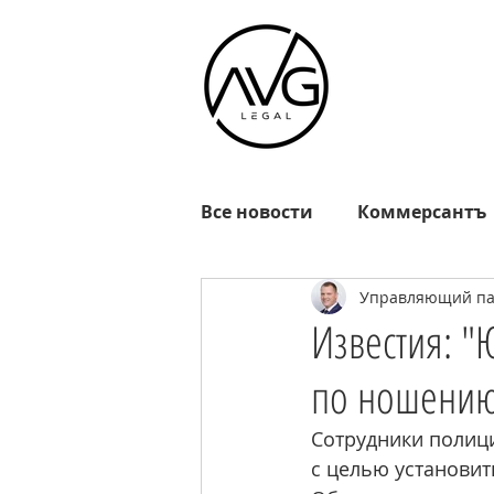
Все новости
Коммерсантъ
Управляющий пар
Известия
РГ
Взгл
Известия: "
по ношению
Октагон
EADaily
R
Сотрудники полиц
с целью установить
MOSFM
News.ru
Р