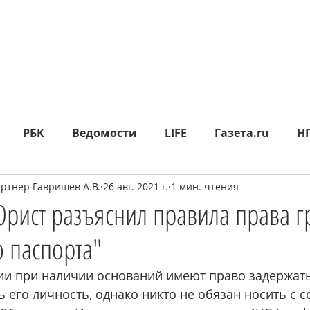
РБК
Ведомости
LIFE
Газета.ru
Н
тнер Гавришев А.В.
26 авг. 2021 г.
1 мин. чтения
яд
Москва24
СП
Прайм
Metro
МК
Юрист разъяснил правила права 
 паспорта"
epublic
Rusbankrot
Вести.ru
КО
360°
ии при наличии оснований имеют право задержат
 его личность, однако никто не обязан носить с с
ИА НОВОСТИ