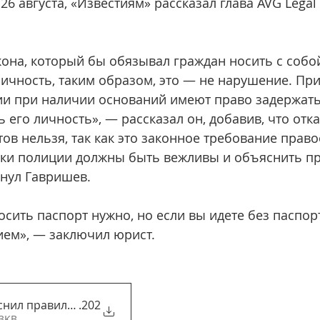
 26 августа, «Известиям» рассказал глава AVG Legal
она, который бы обязывал граждан носить с собой
ичность, таким образом, это — не нарушение. При
и при наличии оснований имеют право задержат
 его личность», — рассказал он, добавив, что отка
ов нельзя, так как это законное требование прав
ики полиции должны быть вежливы и объяснить п
кнул Гавришев.
сить паспорт нужно, но если вы идете без паспорт
ием», — заключил юрист.
нил правила права граждан по ношению паспорта _ Ново
.202
93KB