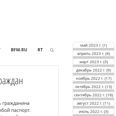
май 2023 г.
(1)
1 по
Г
BFM.RU
RT
апрель 2023 г.
(4)
4 п
март 2023 г.
(3)
3 по
декабрь 2022 г.
(9)
9 
АПИ
СФ
граждан
ноябрь 2022 г.
(17)
17
октябрь 2022 г.
(13)
13
ТАСС
АИФ
сентябрь 2022 г.
(18)
1
ь гражданина 
август 2022 г.
(11)
11
обой паспорт. 
июль 2022 г.
(3)
3 п