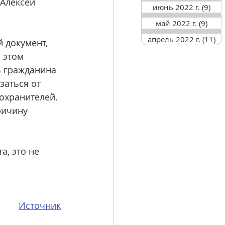
 Алексей 
июнь 2022 г.
(9)
9 п
май 2022 г.
(9)
9 по
апрель 2022 г.
(11)
11
 документ, 
 этом 
ь гражданина 
заться от 
оохранителей.
ричину 
а, это не 
Источник
сти _ Известия _ 26.08