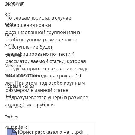
эксперт.
Вести.ru
КО
По словам юриста, в случае 
360°
совершения кражи 
организованной группой или в 
ТАСС
особо крупном размере такое 
АИФ
преступление будет 
квалифицировано по части 4 
MOSFM
рассматриваемой статьи, которая 
News.ru
предусматривает наказание в виде 
лишения свободы на срок до 10 
РИА НОВОСТИ
лет. При этом под особо крупным 
Первый канал
размером в данной статье 
ВМ
подразумевается ущерб в размере 
свыше 1 млн рублей.
ComNews
Forbes
Интерфакс
Юрист рассказал о наказании за трату денег с н
.pdf