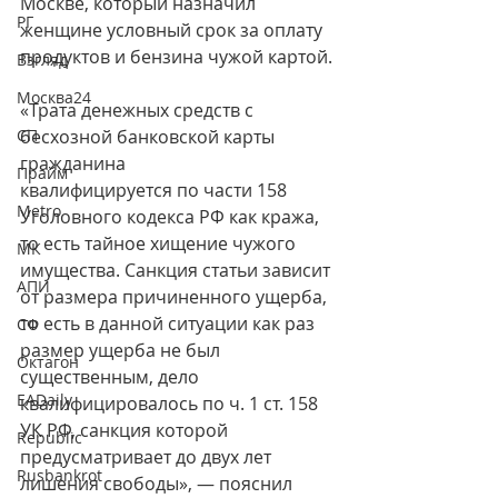
Москве, который назначил 
РГ
женщине условный срок за оплату 
продуктов и бензина чужой картой.
Взгляд
Москва24
«Трата денежных средств с 
СП
бесхозной банковской карты 
гражданина 
Прайм
квалифицируется по части 158 
Metro
Уголовного кодекса РФ как кража, 
то есть тайное хищение чужого 
МК
имущества. Санкция статьи зависит 
АПИ
от размера причиненного ущерба, 
то есть в данной ситуации как раз 
СФ
размер ущерба не был 
Октагон
существенным, дело 
EADaily
квалифицировалось по ч. 1 ст. 158 
УК РФ, санкция которой 
Republic
предусматривает до двух лет 
Rusbankrot
лишения свободы», — пояснил 