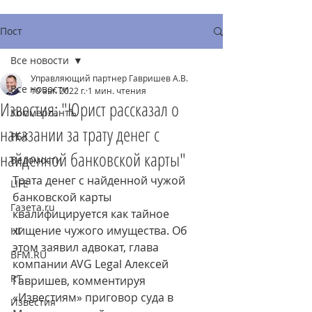
Пост
Все новости
Управляющий партнер Гавришев А.В.
Все новости
10 авг. 2022 г.
1 мин. чтения
Известия: "Юрист рассказал о
Коммерсантъ
наказании за трату денег с
РБК
найденной банковской карты"
Ведомости
Трата денег с найденной чужой 
LIFE
банковской карты 
Газета.ru
квалифицируется как тайное 
хищение чужого имущества. Об 
НГ
этом заявил адвокат, глава 
BFM.RU
компании AVG Legal Алексей 
RT
Гавришев, комментируя 
«Известиям» приговор суда в 
Известия