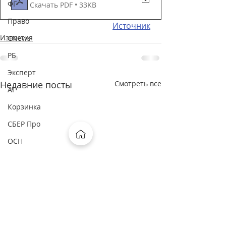
ФГ
Скачать PDF • 33KB
Право
Источник
Известия
CNews
РБ
Эксперт
Недавние посты
Смотреть все
АГ
Корзинка
СБЕР Про
ОСН
ФП
Рамблер
Москва FM
Россия24