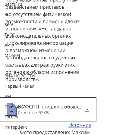
Вести.ru
бездействием приставов, 
а с отсутствием физической 
КО
возможности и времени для их 
360°
исполнения»: «Не так давно 
ТАСС
в законодательных органах 
циркулировала информация 
АИФ
о возможном изменении 
MOSFM
законодательства о судебных 
приставах для разгрузки этих 
News.ru
органов в области исполнения 
РИА НОВОСТИ
производств».
Первый канал
ВМ
В УФСПП пришли с обыском – Коммерсантъ С
ComNews
Скачать • 67KB
Forbes
Источник
Интерфакс
Фото предоставлено: 
Максим 