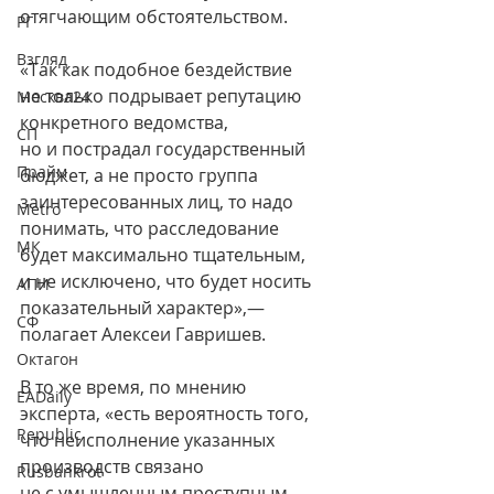
отягчающим обстоятельством.
РГ
Взгляд
«Так как подобное бездействие 
не только подрывает репутацию 
Москва24
конкретного ведомства, 
СП
но и пострадал государственный 
Прайм
бюджет, а не просто группа 
заинтересованных лиц, то надо 
Metro
понимать, что расследование 
МК
будет максимально тщательным, 
и не исключено, что будет носить 
АПИ
показательный характер»,— 
СФ
полагает Алексеи Гавришев.
Октагон
В то же время, по мнению 
EADaily
эксперта, «есть вероятность того, 
Republic
что неисполнение указанных 
производств связано 
Rusbankrot
не с умышленным преступным 