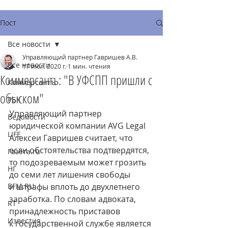
Пост
Все новости
Управляющий партнер Гавришев А.В.
Все новости
17 июл. 2020 г.
1 мин. чтения
Коммерсантъ: "В УФСПП пришли с
Коммерсантъ
обыском"
РБК
Управляющий партнер 
Ведомости
юридической компании AVG Legal 
LIFE
Алексеи Гавришев считает, что 
если обстоятельства подтвердятся, 
Газета.ru
то подозреваемым может грозить 
НГ
до семи лет лишения свободы 
BFM.RU
и штрафы вплоть до двухлетнего 
заработка. По словам адвоката, 
RT
принадлежность приставов 
Известия
к государственной службе является 