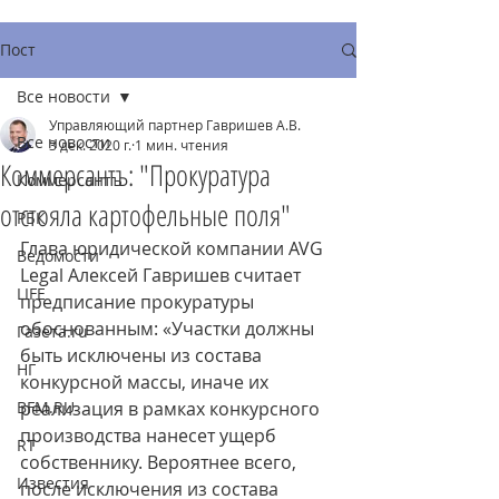
Пост
Все новости
Управляющий партнер Гавришев А.В.
Все новости
3 дек. 2020 г.
1 мин. чтения
Коммерсантъ: "Прокуратура
Коммерсантъ
отстояла картофельные поля"
РБК
Глава юридической компании AVG 
Ведомости
Legal Алексей Гавришев считает 
LIFE
предписание прокуратуры 
обоснованным: «Участки должны 
Газета.ru
быть исключены из состава 
НГ
конкурсной массы, иначе их 
BFM.RU
реализация в рамках конкурсного 
производства нанесет ущерб 
RT
собственнику. Вероятнее всего, 
Известия
после исключения из состава 