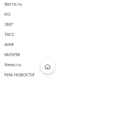
Вести.ru
КО
360°
ТАСС
АИФ
MOSFM
News.ru
РИА НОВОСТИ
Первый канал
ВМ
Комментарии
ComNews
Forbes
Ваш комментарий...
Коммерсантъ: " На свой страх и
Коммерсантъ: "Из ям
Интерфакс
рис "
покрытия"