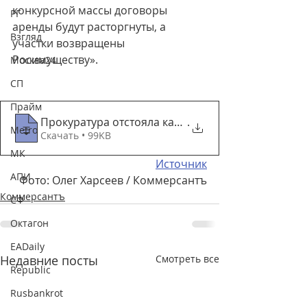
конкурсной массы договоры 
РГ
аренды будут расторгнуты, а 
Взгляд
участки возвращены 
Росимуществу».
Москва24
СП
Прайм
Прокуратура отстояла картофельные поля –
.
Metro
Скачать • 99KB
МК
Источник
АПИ
Фото: Олег Харсеев / Коммерсантъ
Коммерсантъ
СФ
Октагон
EADaily
Недавние посты
Смотреть все
Republic
Rusbankrot