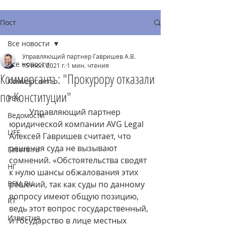
Пост
Все новости
Управляющий партнер Гавришев А.В.
Все новости
15 июл. 2021 г.
1 мин. чтения
Коммерсантъ: "Прокурору отказали
Коммерсантъ
по Конституции"
РБК
	Управляющий партнер 
Ведомости
юридической компании AVG Legal 
LIFE
Алексей Гавришев считает, что 
решения суда не вызывают 
Газета.ru
сомнений. «Обстоятельства сводят 
НГ
к нулю шансы обжалования этих 
BFM.RU
решений, так как суды по данному 
вопросу имеют общую позицию, 
RT
ведь этот вопрос государственный, 
Известия
и государство в лице местных 