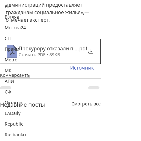
администраций предоставляет 
РГ
гражданам социальное жилье»,— 
Взгляд
отмечает эксперт.
Москва24
СП
Прокурору отказали по Конституции – Коммерса
.pdf
Прайм
Скачать PDF • 89KB
Metro
Источник
МК
Коммерсантъ
АПИ
СФ
Октагон
Недавние посты
Смотреть все
EADaily
Republic
Rusbankrot