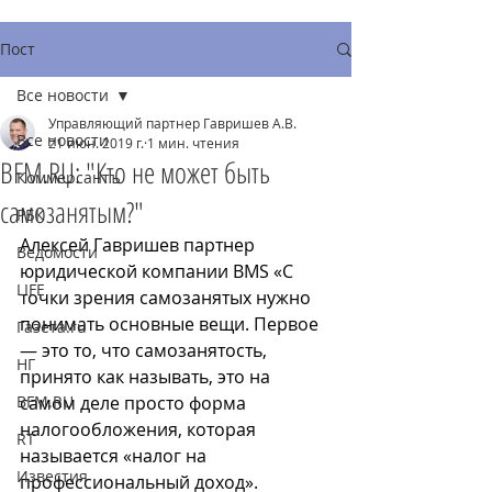
Пост
Все новости
Управляющий партнер Гавришев А.В.
Все новости
21 июн. 2019 г.
1 мин. чтения
BFM.RU: "Кто не может быть
Коммерсантъ
самозанятым?"
РБК
Алексей Гавришев партнер 
Ведомости
юридической компании BMS «С 
LIFE
точки зрения самозанятых нужно 
понимать основные вещи. Первое 
Газета.ru
— это то, что самозанятость, 
НГ
принято как называть, это на 
BFM.RU
самом деле просто форма 
налогообложения, которая 
RT
называется «налог на 
Известия
профессиональный доход». 