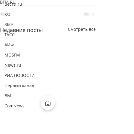
BFM.RU
Вести.ru
КО
360°
Недавние посты
Смотреть все
ТАСС
АИФ
MOSFM
News.ru
РИА НОВОСТИ
Первый канал
ВМ
ComNews
Forbes
Интерфакс