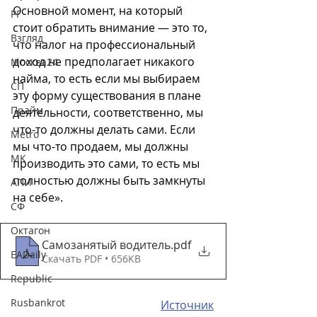
Основной момент, на который 
РГ
стоит обратить внимание — это то, 
Взгляд
что налог на профессиональный 
доход не предполагает никакого 
Москва24
найма, то есть если мы выбираем 
СП
эту форму существования в плане 
Прайм
деятельности, соответственно, мы 
что-то должны делать сами. Если 
Metro
мы что-то продаем, мы должны 
МК
производить это сами, то есть мы 
полностью должны быть замкнуты 
АПИ
на себе».
СФ
Октагон
Самозанятый водитель
.pdf
EADaily
Скачать PDF • 656KB
Republic
Rusbankrot
Источник