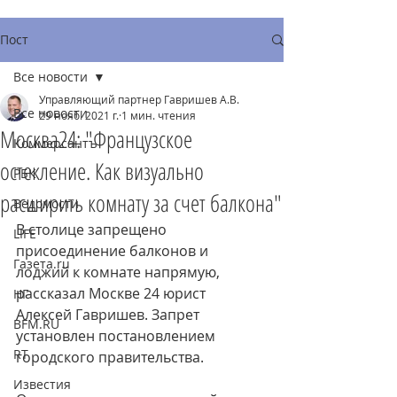
Пост
Все новости
Управляющий партнер Гавришев А.В.
Все новости
29 нояб. 2021 г.
1 мин. чтения
Москва24: "Французское
Коммерсантъ
остекление. Как визуально
РБК
расширить комнату за счет балкона"
Ведомости
В столице запрещено 
LIFE
присоединение балконов и 
Газета.ru
лоджий к комнате напрямую, 
рассказал Москве 24 юрист 
НГ
Алексей Гавришев. Запрет 
BFM.RU
установлен постановлением 
RT
городского правительства.
Известия