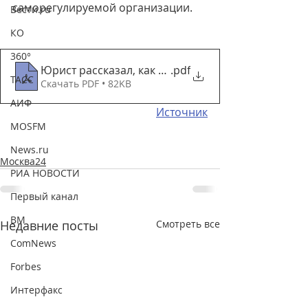
саморегулируемой организации.
Вести.ru
КО
360°
Юрист рассказал, как законно объединить балко
.pdf
ТАСС
Скачать PDF • 82KB
АИФ
Источник
MOSFM
News.ru
Москва24
РИА НОВОСТИ
Первый канал
ВМ
Недавние посты
Смотреть все
ComNews
Forbes
Интерфакс