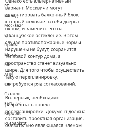
Однако есть альтернативный 
РГ
вариант. Москвичи могут 
демонтировать балконный блок, 
Взгляд
который включает в себя дверь с 
Москва24
окном, и заменить его на 
СП
французское остекление. В этом 
случае противопожарные нормы 
Прайм
нарушены не будут, сохранится 
Metro
тепловой контур дома, а 
пространство станет визуально 
МК
шире. Для того чтобы осуществить 
АПИ
такую перепланировку, 
потребуется ряд согласований.
СФ
Октагон
Во-первых, необходимо 
EADaily
разработать проект 
перепланировки. Документ должна 
Republic
составить проектная организация, 
Rusbankrot
обязательно являющаяся членом 