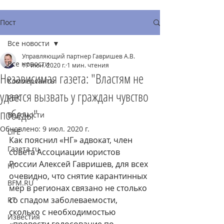
Пост
Все новости
Управляющий партнер Гавришев А.В.
Все новости
17 июн. 2020 г.
1 мин. чтения
Независимая газета: "Властям не
Коммерсантъ
удается вызвать у граждан чувство
РБК
победы"
Ведомости
Обновлено:
9 июл. 2020 г.
LIFE
Как пояснил «НГ» адвокат, член 
Газета.ru
совета Ассоциации юристов 
России Алексей Гавришев, для всех 
НГ
очевидно, что снятие карантинных 
BFM.RU
мер в регионах связано не столько 
со спадом заболеваемости, 
RT
сколько с необходимостью 
Известия