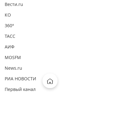
Вести.ru
КО
360°
ТАСС
АИФ
MOSFM
News.ru
РИА НОВОСТИ
Первый канал
ВМ
ComNews
Forbes
Комментарии
Интерфакс