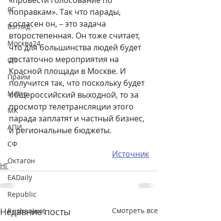
«провести голосование по 
РГ
поправкам». Так что парады, 
согласен он, – это задача 
Взгляд
второстепенная. Он тоже считает, 
Москва24
что для большинства людей будет 
достаточно мероприятия на 
СП
Красной площади в Москве. И 
Прайм
получится так, что поскольку будет 
Metro
общероссийский выходной, то за 
просмотр телетрансляции этого 
МК
парада заплатят и частный бизнес, 
АПИ
и региональные бюджеты.
СФ
Источник
Октагон
НГ
EADaily
Republic
Недавние посты
Смотреть все
Rusbankrot