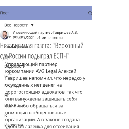
Пост
Все новости
Управляющий партнер Гавришев А.В.
Все новости
14 сент. 2021 г.
1 мин. чтения
Независимая газета: "Верховный
Коммерсантъ
суд России подыграл ЕСПЧ"
РБК
Управляющий партнер 
Ведомости
юркомпании AVG Legal Алексей 
LIFE
Гавришев напомнил, что нередко у 
осужденных нет денег на 
Газета.ru
дорогостоящих адвокатов, так что 
НГ
они вынуждены защищать себя 
BFM.RU
сами либо обращаться за 
помощью в общественные 
RT
организации. А в законе создана 
Известия
удобная лазейка для отсеивания 