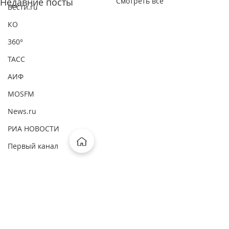
Недавние посты
Смотреть все
Вести.ru
КО
360°
ТАСС
АИФ
MOSFM
News.ru
РИА НОВОСТИ
Первый канал
ВМ
ComNews
Forbes
Комментарии
Интерфакс