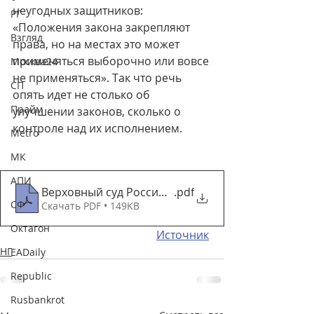
неугодных защитников: 
РГ
«Положения закона закрепляют 
Взгляд
права, но на местах это может 
применяться выборочно или вовсе 
Москва24
не применяться». Так что речь 
СП
опять идет не столько об 
Прайм
улучшении законов, сколько о 
контроле над их исполнением.
Metro
МК
АПИ
Верховный суд России подыграл ЕСПЧ _ Политика
.pdf
СФ
Скачать PDF • 149KB
Октагон
Источник
НГ
EADaily
Republic
Rusbankrot