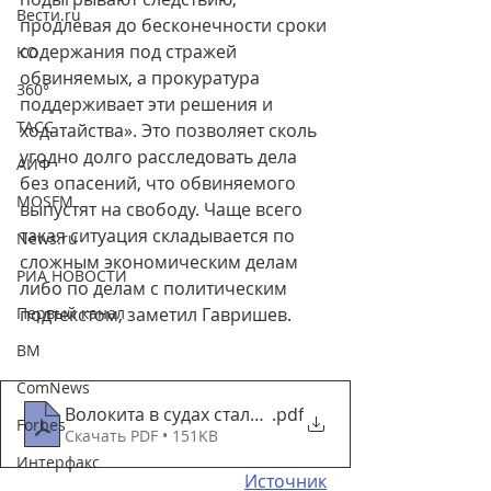
Вести.ru
продлевая до бесконечности сроки 
содержания под стражей 
КО
обвиняемых, а прокуратура 
360°
поддерживает эти решения и 
ТАСС
ходатайства». Это позволяет сколь 
угодно долго расследовать дела 
АИФ
без опасений, что обвиняемого 
MOSFM
выпустят на свободу. Чаще всего 
такая ситуация складывается по 
News.ru
сложным экономическим делам 
РИА НОВОСТИ
либо по делам с политическим 
Первый канал
подтекстом, заметил Гавришев.
ВМ
ComNews
Волокита в судах стала частью системы _ Политик
.pdf
Forbes
Скачать PDF • 151KB
Интерфакс
Источник