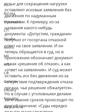
судьи для сокращения нагрузки 
РГ
оставляют исковые заявления без 
Взгляд
движения по надуманным 
причинам. К примеру, из-за 
Москва24
названия какого-нибудь 
СП
документа: «Допустим, гражданин 
Прайм
получил от госоргана отказной 
ответ на свое заявление. И он 
Metro
теперь обращается в суд, но в 
МК
приложении обозначает документ 
не как «решение об отказе», а как 
АПИ
«ответ на заявление». И суд может 
СФ
оставить иск без движения из-за 
Октагон
«отсутствия подтверждения отказа 
органа, чье решение обжалуется». 
EADaily
Но в случае с уголовными делами 
Republic
затягивание сроков происходит по 
другой причине: «Суды нередко 
Rusbankrot
подыгрывают следствию, 