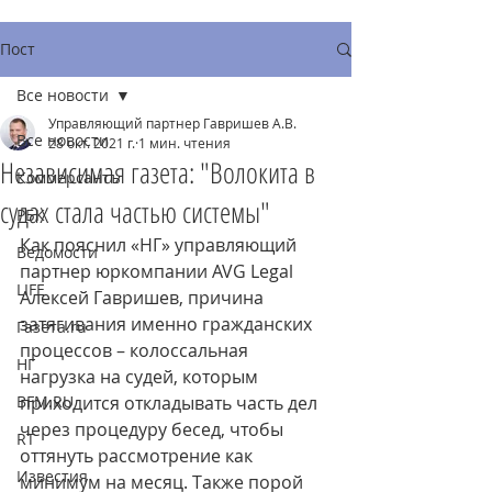
Пост
Все новости
Управляющий партнер Гавришев А.В.
Все новости
28 окт. 2021 г.
1 мин. чтения
Независимая газета: "Волокита в
Коммерсантъ
судах стала частью системы"
РБК
Как пояснил «НГ» управляющий 
Ведомости
партнер юркомпании AVG Legal 
LIFE
Алексей Гавришев, причина 
затягивания именно гражданских 
Газета.ru
процессов – колоссальная 
НГ
нагрузка на судей, которым 
BFM.RU
приходится откладывать часть дел 
через процедуру бесед, чтобы 
RT
оттянуть рассмотрение как 
Известия
минимум на месяц. Также порой 