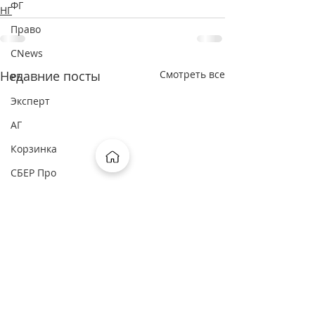
ФГ
НГ
Право
CNews
Недавние посты
Смотреть все
РБ
Эксперт
АГ
Корзинка
СБЕР Про
ОСН
ФП
Рамблер
Москва FM
Россия24