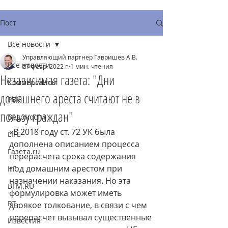
Пост
Все новости
Управляющий партнер Гавришев А.В.
Все новости
27 февр. 2022 г.
1 мин. чтения
Независимая газета: "Дни
Коммерсантъ
домашнего ареста считают не в
РБК
пользу граждан"
Ведомости
«В 2018 году ст. 72 УК была 
LIFE
дополнена описанием процесса 
Газета.ru
перерасчета срока содержания 
под домашним арестом при 
НГ
назначении наказания. Но эта 
BFM.RU
формулировка может иметь 
RT
двоякое толкование, в связи с чем 
перерасчет вызывал существенные 
Известия