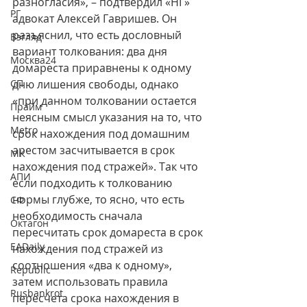
разногласия», – подтвердил «НГ» 
РГ
адвокат Алексей Гавришев. Он 
разъяснил, что есть дословный 
Взгляд
вариант толкования: два дня 
Москва24
домареста приравнены к одному 
СП
дню лишения свободы, однако 
«при данном толковании остается 
Прайм
неясным смысл указания на то, что 
Metro
срок нахождения под домашним 
арестом засчитывается в срок 
МК
нахождения под стражей». Так что 
АПИ
если подходить к толкованию 
нормы глубже, то ясно, что есть 
СФ
необходимость сначала 
Октагон
пересчитать срок домареста в срок 
EADaily
нахождения под стражей из 
соотношения «два к одному», 
Republic
затем использовать правила 
Rusbankrot
пересчета срока нахождения в 