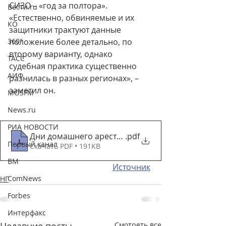
СИЗО – «год за полтора». 
Вести.ru
«Естественно, обвиняемые и их 
КО
защитники трактуют данные 
360°
положение более детально, по 
второму варианту, однако 
ТАСС
судебная практика существенно 
АИФ
разнилась в разных регионах», – 
заметил он.
MOSFM
News.ru
РИА НОВОСТИ
Дни домашнего ареста считают не в пользу гражд
.pdf
Первый канал
Скачать PDF • 191KB
ВМ
Источник
ComNews
НГ
Forbes
Интерфакс
Смотреть все