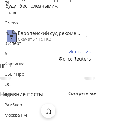
ФГ
будут бесполезными».
Право
CNews
Европейский суд рекомендовал России попр
.
РБ
Скачать • 151KB
Эксперт
Источник
АГ
Фото: Reuters
Корзинка
НГ
СБЕР Про
ОСН
Недавние посты
Смотреть все
ФП
Рамблер
Москва FM
Россия24