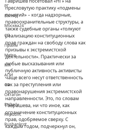
Гавришев посетовал «НГ» на 
РГ
пресловутую практику «подмены 
понятий» – когда надзорные, 
Взгляд
правоохранительные структуры, а 
Москва24
также судебные органы «толкуют 
СП
реализацию конституционных 
прав граждан на свободу слова как 
Прайм
призывы к экстремистской 
Metro
деятельности». Практически за 
любые высказывания или 
МК
публичную активность активисты 
АПИ
чаще всего несут ответственность 
как за преступления или 
СФ
правонарушения экстремистской 
Октагон
направленности. Это, по словам 
EADaily
Гавришева, ни что иное, как 
ограничение конституционных 
Republic
прав, одобряемое сверху. С 
Rusbankrot
каждым годом, подчеркнул он, 