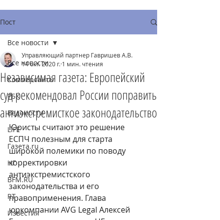
Пост
Все новости
Управляющий партнер Гавришев А.В.
Все новости
14 окт. 2020 г.
1 мин. чтения
Независимая газета: Европейский
Коммерсантъ
суд рекомендовал России поправить
РБК
антиэкстремисткое законодательство
Ведомости
Юристы считают это решение 
LIFE
ЕСПЧ полезным для старта 
Газета.ru
широкой полемики по поводу 
корректировки 
НГ
антиэкстремистского 
BFM.RU
законодательства и его 
RT
правоприменения. Глава 
юркомпании AVG Legal Алексей 
Известия