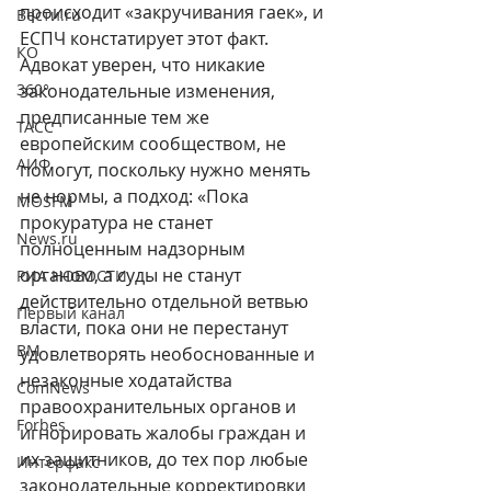
происходит «закручивания гаек», и 
Вести.ru
ЕСПЧ констатирует этот факт. 
КО
Адвокат уверен, что никакие 
360°
законодательные изменения, 
предписанные тем же 
ТАСС
европейским сообществом, не 
АИФ
помогут, поскольку нужно менять 
не нормы, а подход: «Пока 
MOSFM
прокуратура не станет 
News.ru
полноценным надзорным 
органом, а суды не станут 
РИА НОВОСТИ
действительно отдельной ветвью 
Первый канал
власти, пока они не перестанут 
ВМ
удовлетворять необоснованные и 
незаконные ходатайства 
ComNews
правоохранительных органов и 
Forbes
игнорировать жалобы граждан и 
их защитников, до тех пор любые 
Интерфакс
законодательные корректировки 