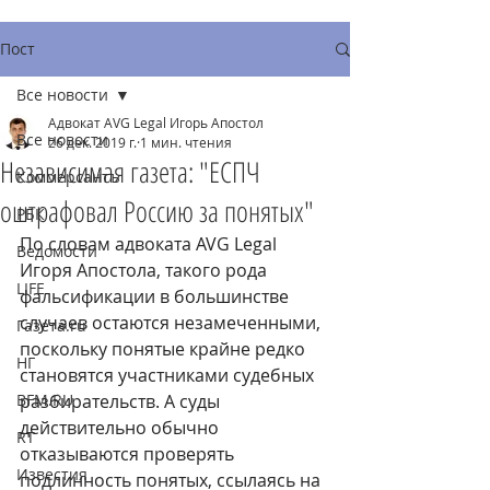
Пост
Все новости
Адвокат AVG Legal Игорь Апостол
Все новости
26 дек. 2019 г.
1 мин. чтения
Независимая газета: "ЕСПЧ
Коммерсантъ
оштрафовал Россию за понятых"
РБК
По словам адвоката AVG Legal 
Ведомости
Игоря Апостола, такого рода 
LIFE
фальсификации в большинстве 
случаев остаются незамеченными, 
Газета.ru
поскольку понятые крайне редко 
НГ
становятся участниками судебных 
BFM.RU
разбирательств. А суды 
действительно обычно 
RT
отказываются проверять 
Известия
подлинность понятых, ссылаясь на 