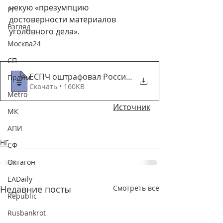
некую «презумпцию 
РГ
достоверности материалов 
Взгляд
уголовного дела».
Москва24
СП
ЕСПЧ оштрафовал Россию за понятых _ Поли
Прайм
Скачать • 160KB
Metro
Источник
МК
АПИ
НГ
СФ
Октагон
EADaily
Недавние посты
Смотреть все
Republic
Rusbankrot