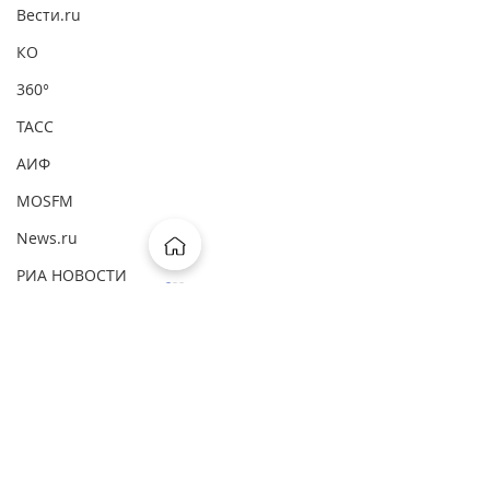
Вести.ru
КО
360°
ТАСС
АИФ
MOSFM
News.ru
РИА НОВОСТИ
Первый канал
ВМ
Комментарии
ComNews
Forbes
Ваш комментарий...
Независимая газета: "Адвокатов
Независимая газета:
Интерфакс
ловят на объяснениях и опросах"
суд урезал полномоч