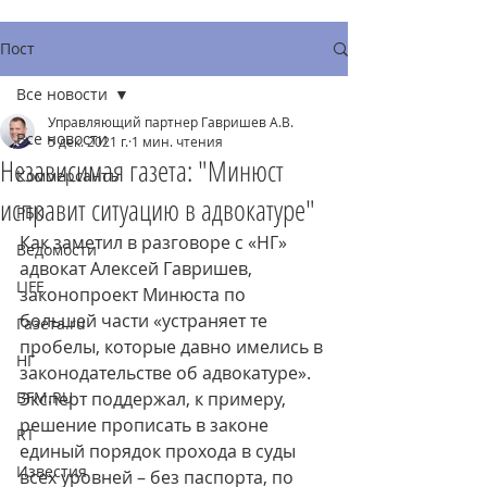
Пост
Все новости
Управляющий партнер Гавришев А.В.
Все новости
5 дек. 2021 г.
1 мин. чтения
Независимая газета: "Минюст
Коммерсантъ
исправит ситуацию в адвокатуре"
РБК
Как заметил в разговоре с «НГ» 
Ведомости
адвокат Алексей Гавришев, 
LIFE
законопроект Минюста по 
большей части «устраняет те 
Газета.ru
пробелы, которые давно имелись в 
НГ
законодательстве об адвокатуре». 
BFM.RU
Эксперт поддержал, к примеру, 
решение прописать в законе 
RT
единый порядок прохода в суды 
Известия
всех уровней – без паспорта, по 