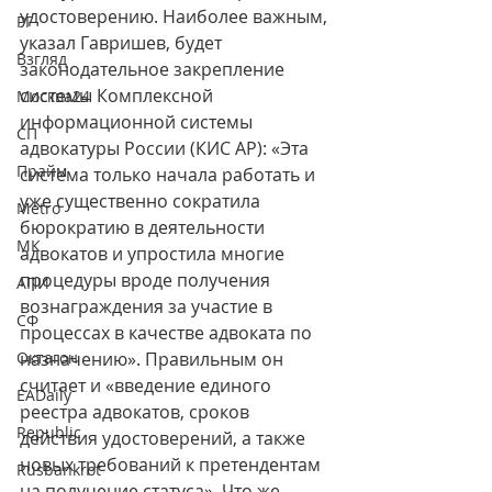
удостоверению. Наиболее важным, 
РГ
указал Гавришев, будет 
Взгляд
законодательное закрепление 
системы Комплексной 
Москва24
информационной системы 
СП
адвокатуры России (КИС АР): «Эта 
Прайм
система только начала работать и 
уже существенно сократила 
Metro
бюрократию в деятельности 
МК
адвокатов и упростила многие 
процедуры вроде получения 
АПИ
вознаграждения за участие в 
СФ
процессах в качестве адвоката по 
Октагон
назначению». Правильным он 
считает и «введение единого 
EADaily
реестра адвокатов, сроков 
Republic
действия удостоверений, а также 
новых требований к претендентам 
Rusbankrot
на получение статуса». Что же 