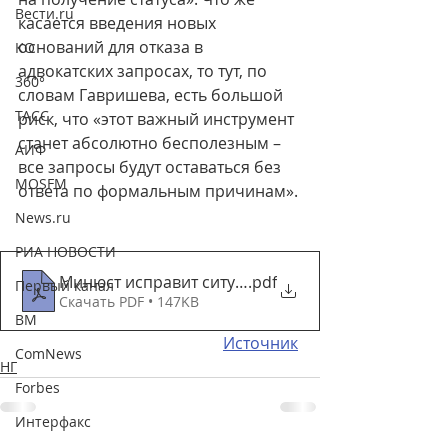
Вести.ru
касается введения новых 
оснований для отказа в 
КО
адвокатских запросах, то тут, по 
360°
словам Гавришева, есть большой 
ТАСС
риск, что «этот важный инструмент 
станет абсолютно бесполезным – 
АИФ
все запросы будут оставаться без 
MOSFM
ответа по формальным причинам».
News.ru
РИА НОВОСТИ
Минюст исправит ситуацию в адвокатуре _ Полит
.pdf
Первый канал
Скачать PDF • 147KB
ВМ
Источник
ComNews
НГ
Forbes
Интерфакс