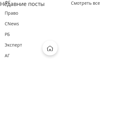
ФГ
Недавние посты
Смотреть все
Право
CNews
РБ
Эксперт
АГ
Корзинка
СБЕР Про
ОСН
ФП
Рамблер
Москва FM
Россия24
Комментарии