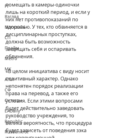
помещать в камеры-одиночки 
РГ
лишь на короткий период, и если у 
Взгляд
них нет противопоказаний по 
здоровью. У тех, кто обвиняется в 
Москва24
дисциплинарных проступках, 
СП
должна быть возможность 
Прайм
защищать себя и оспаривать 
обвинения.
Metro
МК
«В целом инициатива с виду носит 
позитивный характер. Однако 
АПИ
непонятен порядок реализации 
СФ
права на перевод, а также его 
Октагон
условия. Если этими вопросами 
будет действительно заведовать 
EADaily
руководство учреждения, то 
Republic
велика вероятность, что процедура 
будет зависеть от поведения зэка 
Rusbankrot
или коррупционной 