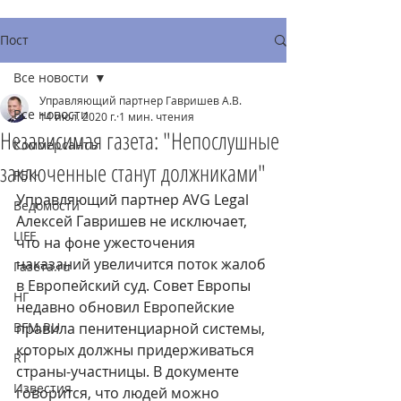
Пост
Все новости
Управляющий партнер Гавришев А.В.
Все новости
14 июл. 2020 г.
1 мин. чтения
Независимая газета: "Непослушные
Коммерсантъ
заключенные станут должниками"
РБК
Управляющий партнер AVG Legal 
Ведомости
Алексей Гавришев не исключает, 
LIFE
что на фоне ужесточения 
наказаний увеличится поток жалоб 
Газета.ru
в Европейский суд. Совет Европы 
НГ
недавно обновил Европейские 
BFM.RU
правила пенитенциарной системы, 
которых должны придерживаться 
RT
страны-участницы. В документе 
Известия
говорится, что людей можно 