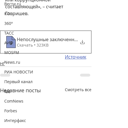
Вести.ru
составляющей», – считает 
Гавришев.
КО
360°
ТАСС
Непослушные заключенные станут должникам
АИФ
Скачать • 323KB
MOSFM
Источник
News.ru
НГ
РИА НОВОСТИ
Первый канал
Недавние посты
Смотреть все
ВМ
ComNews
Forbes
Интерфакс