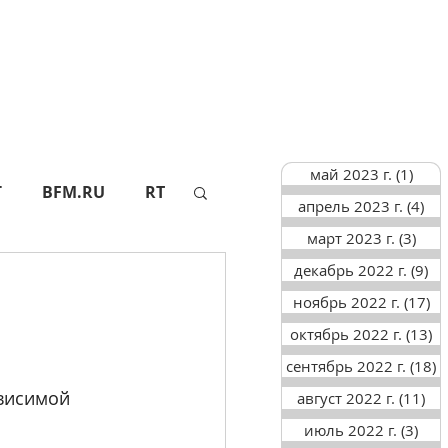
май 2023 г.
(1)
1 по
Г
BFM.RU
RT
апрель 2023 г.
(4)
4 п
март 2023 г.
(3)
3 по
декабрь 2022 г.
(9)
9 
АПИ
СФ
ноябрь 2022 г.
(17)
17
октябрь 2022 г.
(13)
13
ТАСС
АИФ
сентябрь 2022 г.
(18)
1
висимой 
август 2022 г.
(11)
11
июль 2022 г.
(3)
3 п