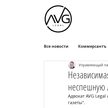
Все новости
Коммерсантъ
Управляющий пар
Известия
РГ
Взгл
Независимая
неспешную 
Октагон
EADaily
R
Адвокат AVG Legal
газеты". 
MOSFM
News.ru
Р