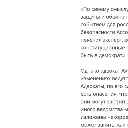
«По своему смысл
защиты и обвинени
событием для росс
безопасности Ассо
пояснил эксперт, 
конституционные п
быть в демократи
Однако адвокат AV
изменениях ведутс
Адвокаты, по его 
есть опасения, чт
они могут застрят
иного ведомства мо
изложены некоррек
может занять, как 