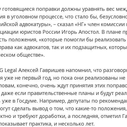
у готовящиеся поправки должны уравнять вес меж
я в уголовном процессе, что стало бы, безусловн
ийской адвокатуры», – сказал «НГ» член комиссии 
циации юристов России Игорь Апостол. В плане пр
есть положения, «которые помогли бы реализовать
рава как адвокатов, так и их подзащитных, котор
ческом обществе».
G Legal Алексей Гавришев напомнил, что разгово
я уже не первый год, но пока они реализованы не 
словам, конечно, очень ждут принятия этих поправо
о даже если правительственные планы и будут реал
ь уже в Госдуме. Например, депутаты по рекоменда
гут сделать вывод о том, что какие-то положения,
тно и требуют доработки, а последняя, отметил Г
показывает практика, и несколько лет. 