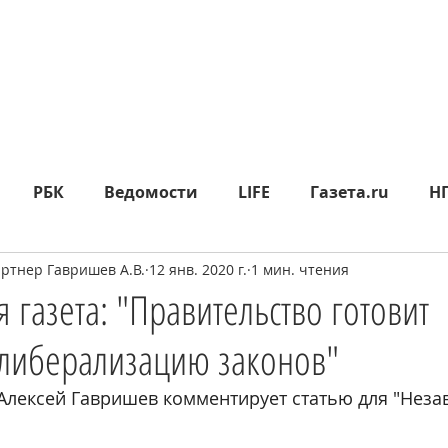
РБК
Ведомости
LIFE
Газета.ru
Н
тнер Гавришев А.В.
12 янв. 2020 г.
1 мин. чтения
яд
Москва24
СП
Прайм
Metro
МК
 газета: "Правительство готовит
либерализацию законов"
epublic
Rusbankrot
Вести.ru
КО
360°
 Алексей Гавришев комментирует статью для "Неза
ИА НОВОСТИ