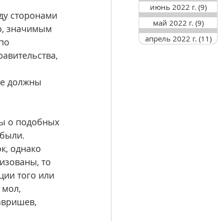
июнь 2022 г.
(9)
9 п
ду сторонами 
май 2022 г.
(9)
9 по
о, значимым 
апрель 2022 г.
(11)
11
по 
авительства, 
 
ые должны 
ры о подобных 
были. 
к, однако 
изованы, то 
ции того или 
 мол, 
авришев, 