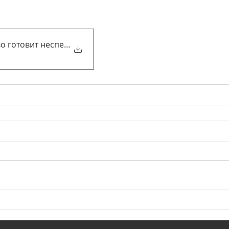
во готовит неспешную либерали