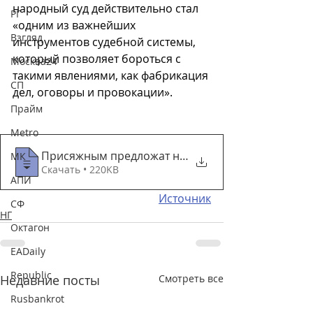
народный суд действительно стал 
РГ
«одним из важнейших 
Взгляд
инструментов судебной системы, 
который позволяет бороться с 
Москва24
такими явлениями, как фабрикация 
СП
дел, оговоры и провокации». 
Прайм
Metro
Присяжным предложат новые дела и льготы
МК
Скачать • 220KB
АПИ
Источник
СФ
НГ
Октагон
EADaily
Republic
Недавние посты
Смотреть все
Rusbankrot