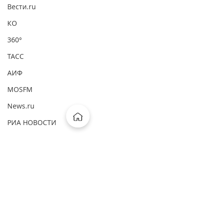
Вести.ru
КО
360°
ТАСС
АИФ
MOSFM
News.ru
РИА НОВОСТИ
Первый канал
ВМ
ComNews
Комментарии
Forbes
Интерфакс
Ваш комментарий...
Независимая газета: "Адвокатов
Независимая газета: