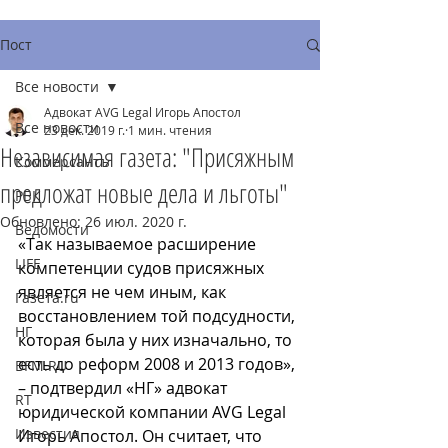
Пост
Все новости
Адвокат AVG Legal Игорь Апостол
Все новости
23 дек. 2019 г.
1 мин. чтения
Независимая газета: "Присяжным
Коммерсантъ
предложат новые дела и льготы"
РБК
Обновлено:
26 июл. 2020 г.
Ведомости
«Так называемое расширение 
LIFE
компетенции судов присяжных 
является не чем иным, как 
Газета.ru
восстановлением той подсудности, 
НГ
которая была у них изначально, то 
есть до реформ 2008 и 2013 годов», 
BFM.RU
– подтвердил «НГ» адвокат 
RT
юридической компании AVG Legal 
Известия
Игорь Апостол. Он считает, что 