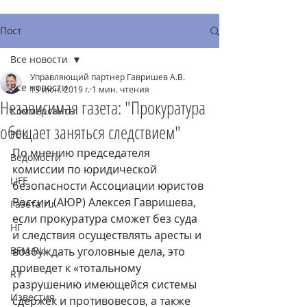
Пост
Все новости
Управляющий партнер Гавришев А.В.
Все новости
13 июн. 2019 г.
1 мин. чтения
Независимая газета: "Прокуратура
Коммерсантъ
обещает заняться следствием"
РБК
По мнению председателя 
Ведомости
комиссии по юридической 
LIFE
безопасности Ассоциации юристов 
России (АЮР) Алексея Гавришева, 
Газета.ru
если прокуратура сможет без суда 
НГ
и следствия осуществлять аресты и 
BFM.RU
возбуждать уголовные дела, это 
приведет к «тотальному 
RT
разрушению имеющейся системы 
Известия
сдержек и противовесов, а также 