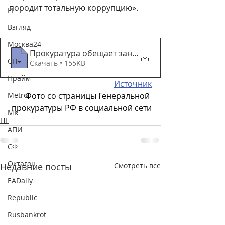
породит тотальную коррупцию».
РГ
Взгляд
Москва24
Прокуратура обещает заняться следствием
СП
Скачать • 155KB
Прайм
Источник
Metro
Фото со страницы Генеральной 
прокуратуры РФ в социальной сети
МК
НГ
АПИ
СФ
Октагон
Недавние посты
Смотреть все
EADaily
Republic
Rusbankrot