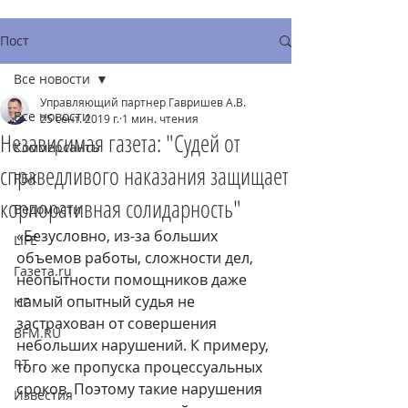
Пост
Все новости
Управляющий партнер Гавришев А.В.
Все новости
25 сент. 2019 г.
1 мин. чтения
Независимая газета: "Судей от
Коммерсантъ
справедливого наказания защищает
РБК
корпоративная солидарность"
Ведомости
«Безусловно, из-за больших 
LIFE
объемов работы, сложности дел, 
Газета.ru
неопытности помощников даже 
самый опытный судья не 
НГ
застрахован от совершения 
BFM.RU
небольших нарушений. К примеру, 
RT
того же пропуска процессуальных 
сроков. Поэтому такие нарушения 
Известия