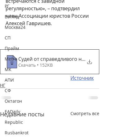
встречаются с завидной 
РГ
регулярностью», – подтвердил 
член Ассоциации юристов России 
Взгляд
Алексей Гавришев.
Москва24
СП
Прайм
Судей от справедливого наказания защищае
Metro
Скачать • 152KB
МК
Источник
АПИ
НГ
СФ
Октагон
EADaily
Недавние посты
Смотреть все
Republic
Rusbankrot