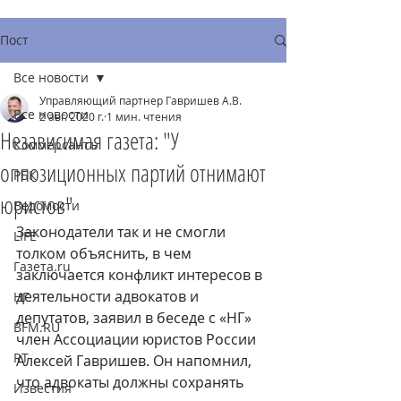
Пост
Все новости
Управляющий партнер Гавришев А.В.
Все новости
2 авг. 2020 г.
1 мин. чтения
Независимая газета: "У
Коммерсантъ
оппозиционных партий отнимают
РБК
юристов"
Ведомости
Законодатели так и не смогли 
LIFE
толком объяснить, в чем 
Газета.ru
заключается конфликт интересов в 
деятельности адвокатов и 
НГ
депутатов, заявил в беседе с «НГ» 
BFM.RU
член Ассоциации юристов России 
RT
Алексей Гавришев. Он напомнил, 
что адвокаты должны сохранять 
Известия