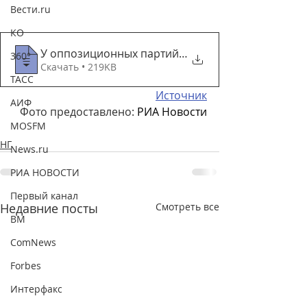
Вести.ru
КО
У оппозиционных партий отнимают юристов
360°
Скачать • 219KB
ТАСС
Источник
АИФ
Фото предоставлено: 
РИА Новости
MOSFM
НГ
News.ru
РИА НОВОСТИ
Первый канал
Недавние посты
Смотреть все
ВМ
ComNews
Forbes
Интерфакс