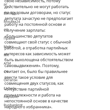
свою независимость, потому 
РГ
действительно не могут работать 
по трудовым договорам, но статус 
Взгляд
депутата зачастую не предполагает 
Москва24
работу на постоянной основе и 
СП
получение зарплаты: 
«Большинство депутатов 
Прайм
совмещают свой статус с обычной 
Metro
работой, а отработка партийных 
интересов как зависимость может 
МК
быть выхолощена обстоятельством 
АПИ
самовыдвижения». Поэтому, 
считает он, было бы правильнее 
СФ
ввести такое условие для 
Октагон
совмещения двух статусов, как 
EADaily
«отсутствие партийной 
принадлежности и работа на 
Republic
непостоянной основе в качестве 
Rusbankrot
народного избранника».