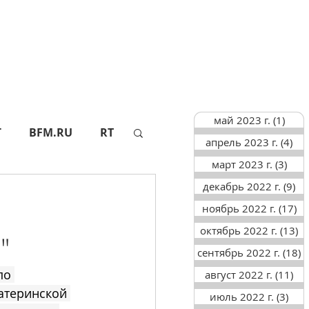
май 2023 г.
(1)
1 по
Г
BFM.RU
RT
апрель 2023 г.
(4)
4 п
март 2023 г.
(3)
3 по
декабрь 2022 г.
(9)
9 
АПИ
СФ
ноябрь 2022 г.
(17)
17
октябрь 2022 г.
(13)
13
"
ТАСС
АИФ
сентябрь 2022 г.
(18)
1
по 
август 2022 г.
(11)
11
атеринской 
июль 2022 г.
(3)
3 п