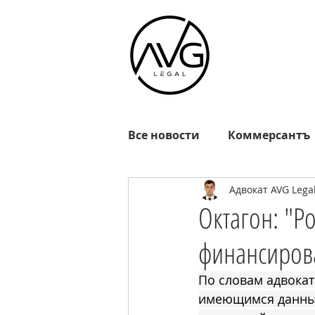
Все новости
Коммерсантъ
Адвокат AVG Lega
Известия
РГ
Взгл
Октагон: "Р
финансиров
Октагон
EADaily
R
По словам адвока
имеющимся данным
MOSFM
News.ru
Р