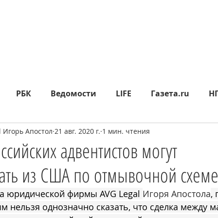
РБК
Ведомости
LIFE
Газета.ru
Н
l Игорь Апостол
21 авг. 2020 г.
1 мин. чтения
яд
Москва24
СП
Прайм
Metro
МК
оссийских адвентистов могут
ать из США по отмывочной схеме
epublic
Rusbankrot
Вести.ru
КО
360°
та юридической фирмы AVG Legal 
Игоря Апостола
, 
 нельзя однозначно сказать, что сделка между м
ИА НОВОСТИ