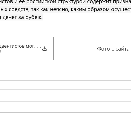
стов и ее российской структурой содержит призна
х средств, так как неясно, каким образом осущес
 денег за рубеж.
двентистов могут финансирова
.
Фото с сайта
KB