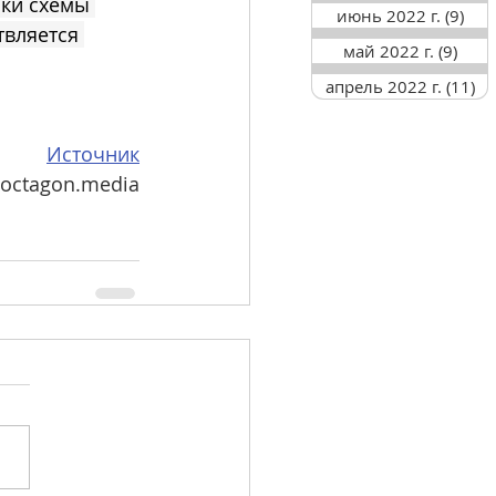
ки схемы 
июнь 2022 г.
(9)
9 п
твляется 
май 2022 г.
(9)
9 по
апрель 2022 г.
(11)
11
Источник
 octagon.media