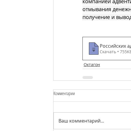
компанией адвенти
отмывания денежны
получение и вывод
Российских а
Скачать • 755
Октагон
Комментарии
Ваш комментарий...