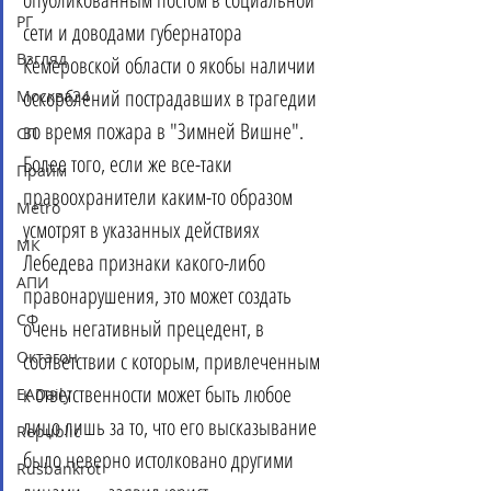
РГ
сети и доводами губернатора 
Взгляд
Кемеровской области о якобы наличии 
оскорблений пострадавших в трагедии 
Москва24
во время пожара в "Зимней Вишне". 
СП
Более того, если же все-таки 
Прайм
правоохранители каким-то образом 
Metro
усмотрят в указанных действиях 
МК
Лебедева признаки какого-либо 
АПИ
правонарушения, это может создать 
СФ
очень негативный прецедент, в 
Октагон
соответствии с которым, привлеченным 
к ответственности может быть любое 
EADaily
лицо лишь за то, что его высказывание 
Republic
было неверно истолковано другими 
Rusbankrot