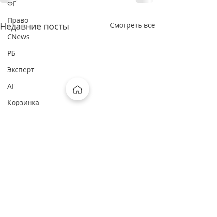
ФГ
Право
Недавние посты
Смотреть все
CNews
РБ
Эксперт
АГ
Корзинка
СБЕР Про
ОСН
ФП
Рамблер
Москва FM
Россия24