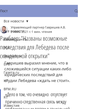
Пост
Все новости
Управляющий партнер Гавришев А.В.
Все новости
2 нояб. 2021 г.
1 мин. чтения
Рамблер: "Названы возможные
Коммерсантъ
последствия для Лебедева после
РБК
скандальной открытки"
Ведомости
Гавришев выразил мнение, что в 
LIFE
сложившейся ситуации каких-либо 
Газета.ru
юридических последствий для 
студии Лебедева «ждать не стоит».
НГ
BFM.RU
«Дело в том, что очевидно  отсутствует 
RT
причинно-следственная связь между 
Известия
опубликованным постом в социальной 