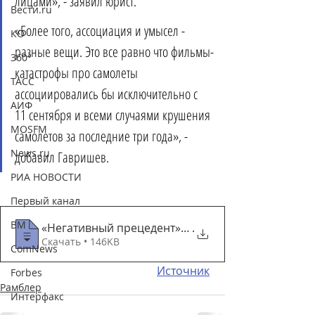
лицами», - заявил юрист. 
Вести.ru
«Более того, ассоциация и умысел - 
КО
разные вещи. Это все равно что фильмы-
360°
катастрофы про самолеты 
ТАСС
ассоциировались бы исключительно с 
АИФ
11 сентября и всеми случаями крушения 
MOSFM
самолетов за последние три года», - 
News.ru
добавил Гавришев. 
РИА НОВОСТИ
Первый канал
ВМ
«Негативный прецедент»_ названы возможные по
.
Скачать • 146KB
ComNews
Источник
Forbes
Рамблер
Интерфакс