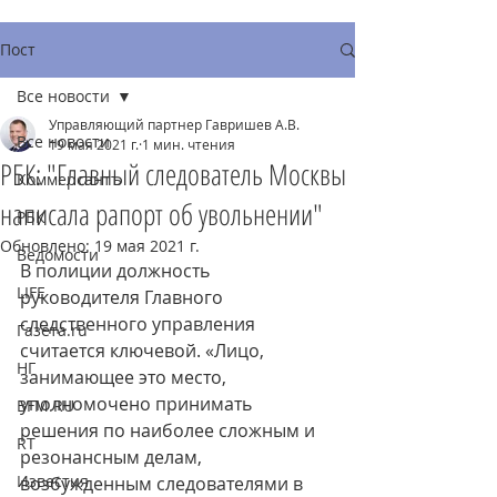
Пост
Все новости
Управляющий партнер Гавришев А.В.
Все новости
19 мая 2021 г.
1 мин. чтения
РБК: "Главный следователь Москвы
Коммерсантъ
написала рапорт об увольнении"
РБК
Обновлено:
19 мая 2021 г.
Ведомости
В полиции должность 
LIFE
руководителя Главного 
следственного управления 
Газета.ru
считается ключевой. «Лицо, 
НГ
занимающее это место, 
уполномочено принимать 
BFM.RU
решения по наиболее сложным и 
RT
резонансным делам, 
Известия
возбужденным следователями в 