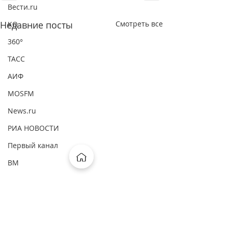
Вести.ru
Недавние посты
Смотреть все
КО
360°
ТАСС
АИФ
MOSFM
News.ru
РИА НОВОСТИ
Первый канал
ВМ
ComNews
Forbes
Интерфакс