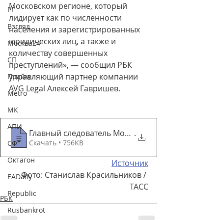
Московском регионе, который 
РГ
лидирует как по численности 
Взгляд
населения и зарегистрированных 
юридических лиц, а также и 
Москва24
количеству совершенных 
СП
преступлений», — сообщил РБК 
управляющий партнер компании 
Прайм
AVG Legal Алексей Гавришев.
Metro
МК
АПИ
Главный следователь Москвы написала рапо
.
Скачать • 756KB
СФ
Октагон
Источник
Фото: Станислав Красильников / 
EADaily
ТАСС
Republic
РБК
Rusbankrot