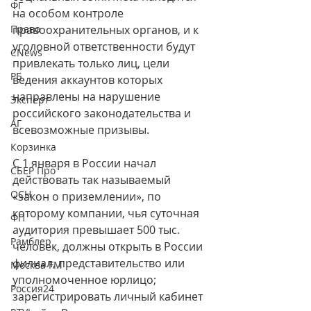
ФГ
на особом контроле 
Право
правоохранительных органов, и к 
уголовной ответственности будут 
CNews
привлекать только лиц, цели 
РБ
ведения аккаунтов которых 
направлены на нарушение 
Эксперт
российского законодательства и 
АГ
всевозможные призывы.
Корзинка
C 1 января в России начал 
СБЕР Про
действовать так называемый 
ОСН
«закон о приземлении», по 
которому компании, чья суточная 
ФП
аудитория превышает 500 тыс. 
Рамблер
человек, должны открыть в России 
филиал, представительство или 
Москва FM
уполномоченное юрлицо; 
Россия24
зарегистрировать личный кабинет 