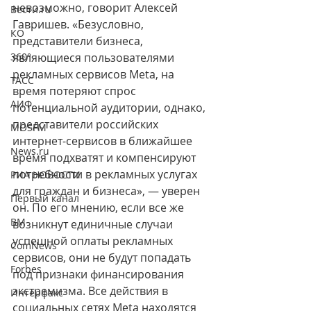
невозможно, говорит Алексей 
Вести.ru
Гавришев. «Безусловно, 
КО
представители бизнеса, 
360°
являющиеся пользователями 
рекламных сервисов Meta, на 
ТАСС
время потеряют спрос 
АИФ
потенциальной аудитории, однако, 
представители российских 
MOSFM
интернет-сервисов в ближайшее 
News.ru
время подхватят и компенсируют 
потребности в рекламных услугах 
РИА НОВОСТИ
для граждан и бизнеса», — уверен 
Первый канал
он. По его мнению, если все же 
ВМ
возникнут единичные случаи 
успешной оплаты рекламных 
ComNews
сервисов, они не будут попадать 
Forbes
под признаки финансирования 
экстремизма. Все действия в 
Интерфакс
социальных сетях Meta находятся 