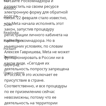
RTVI
на сайте Роскомнадзора и 
разместить на своем ресурсе 
РИАМО
электронную форму для обратной 
ДОЛГ.РФ
связи. 22 февраля стало известно, 
что Meta начала исполнять этот 
ZNAK
закон, запустив процедуру 
Readovka
регистрации личного кабинета на 
сайте Роскомнадзора. Но в 
Psychologies
нынешних условиях, по словам 
Росбалт
Алексея Гавришева, Meta не может 
Эксперт
функционировать в России ни в 
каком виде. «Сегодня их 
Царьград
деятельность попросту запрещена 
Пресс-центр
в России, и это исключает ее 
присутствие в стране. 
Соответственно, и все процедуры 
по ее приземлению сейчас 
невозможны, потому что ее 
деятельность на территории 