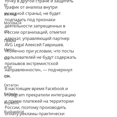
точку в другой стране и защитить 
РГ
трафик от анализа внутри 
исходной страны), не будет 
Взгляд
подпадать под признаки 
Москва24
деятельности запрещенных в 
СП
России организаций, отметил 
адвокат, управляющий партнер 
Прайм
AVG Legal Алексей Гавришев. 
Metro
«Конечно при условии, что посты 
пользователей не будут содержать 
МК
призывов экстремистской 
АПИ
направленности», — подчеркнул 
он.
СФ
Октагон
В настоящее время Facebook и 
EADaily
Instagram прекратили интеграцию 
и прием платежей на территории 
Republic
России, поэтому производить 
Rusbankrot
оплату рекламы практически 