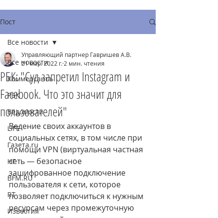
Пост
Все новости
Управляющий партнер Гавришев А.В.
Все новости
21 мар. 2022 г.
2 мин. чтения
РБК: "Суд запретил Instagram и
Коммерсантъ
Facebook. Что это значит для
РБК
пользователей"
Ведомости
Ведение своих аккаунтов в 
LIFE
социальных сетях, в том числе при 
Газета.ru
помощи VPN (виртуальная частная 
сеть — безопасное 
НГ
зашифрованное подключение 
BFM.RU
пользователя к сети, которое 
RT
позволяет подключиться к нужным 
ресурсам через промежуточную 
Известия