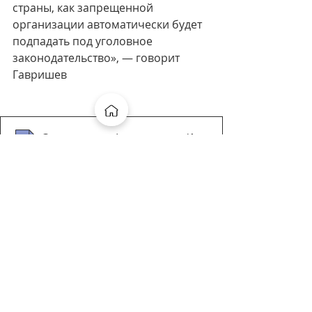
страны, как запрещенной 
организации автоматически будет 
подпадать под уголовное 
законодательство», — говорит 
Гавришев
Суд запретил Instagram и Facebook. Что это знач
.pdf
Скачать PDF • 183KB
Источник
РБК
Недавние посты
Смотреть все