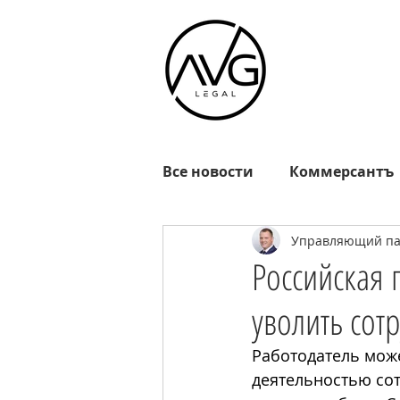
Все новости
Коммерсантъ
Управляющий пар
Известия
РГ
Взгл
Российская г
уволить сот
Октагон
EADaily
R
Работодатель може
деятельностью сот
MOSFM
News.ru
Р