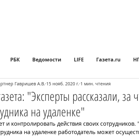
РБК
Ведомости
LIFE
Газета.ru
Н
тнер Гавришев А.В.
15 нояб. 2020 г.
1 мин. чтения
яд
Москва24
СП
Прайм
Metro
МК
азета: "Эксперты рассказали, за ч
рудника на удаленке"
epublic
Rusbankrot
Вести.ru
КО
360°
т и контролировать действия своих сотрудников. 
рудника на удаленке работодатель может осуществ
ИА НОВОСТИ