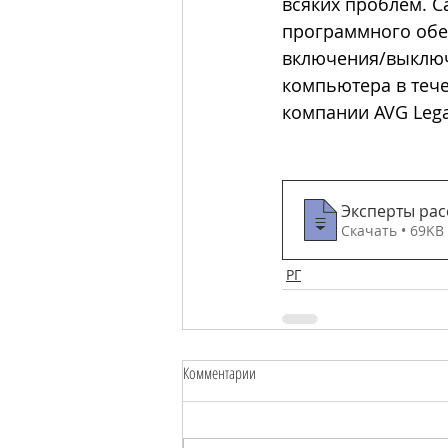
всяких проблем. С
программного обе
включения/выключ
компьютера в тече
компании AVG Lega
Эксперты расс
Скачать • 69KB
РГ
Комментарии