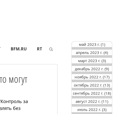
май 2023 г.
(1)
1 по
Г
BFM.RU
RT
апрель 2023 г.
(4)
4 п
март 2023 г.
(3)
3 по
декабрь 2022 г.
(9)
9 
АПИ
СФ
то могут
ноябрь 2022 г.
(17)
17
октябрь 2022 г.
(13)
13
ТАСС
АИФ
сентябрь 2022 г.
(18)
1
"Контроль за 
август 2022 г.
(11)
11
лять без 
июль 2022 г.
(3)
3 п