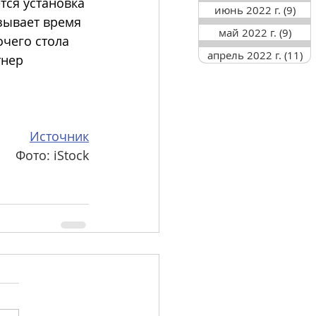
ся установка 
июнь 2022 г.
(9)
9 п
зывает время 
май 2022 г.
(9)
9 по
чего стола 
апрель 2022 г.
(11)
11
нер 
Источник
Фото: iStock