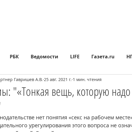
РБК
Ведомости
LIFE
Газета.ru
Н
тнер Гавришев А.В.
25 авг. 2021 г.
1 мин. чтения
яд
Москва24
СП
Прайм
Metro
МК
ы: "«Тонкая вещь, которую надо
"
epublic
Rusbankrot
Вести.ru
КО
360°
нодательстве нет понятия «секс на рабочем месте»
дательного урегулирования этого вопроса не озна
ИА НОВОСТИ