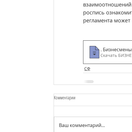
взаимоотношений с
роспись ознакомит
регламента может 
«Тонкая вещь
. Бизнесмены
Скачат
СФ
Комментарии
Ваш комментарий...