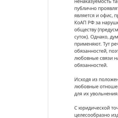
ненаказуемость та
публично проявлят
является и офис, 
КоАП РФ за наруш
обществу (предусм
суток). Однако, д
применяют. Тут ре
обязанностей, поэ
любовные связи н
обязанностей.
Исходя из положен
любовные отношен
для их увольнения
С юридической точ
целесообразно изд