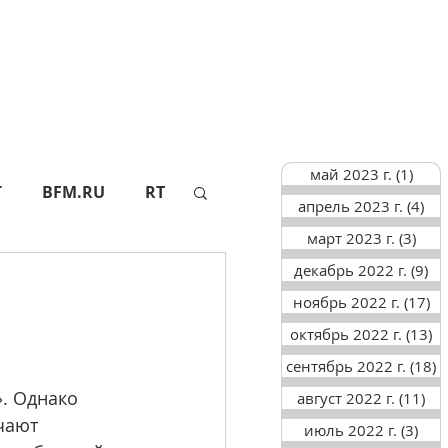
май 2023 г.
(1)
1 по
Г
BFM.RU
RT
апрель 2023 г.
(4)
4 п
март 2023 г.
(3)
3 по
декабрь 2022 г.
(9)
9 
АПИ
СФ
ноябрь 2022 г.
(17)
17
октябрь 2022 г.
(13)
13
ТАСС
АИФ
сентябрь 2022 г.
(18)
1
. Однако 
август 2022 г.
(11)
11
чают 
июль 2022 г.
(3)
3 п