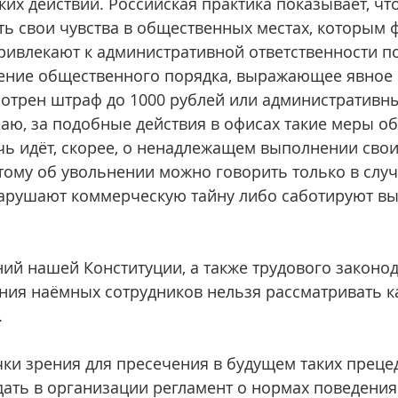
ких действий. Российская практика показывает, чт
ь свои чувства в общественных местах, которым 
привлекают к административной ответственности по 
ение общественного порядка, выражающее явное 
отрен штраф до 1000 рублей или административны
умаю, за подобные действия в офисах такие меры о
чь идёт, скорее, о ненадлежащем выполнении свои
тому об увольнении можно говорить только в случа
арушают коммерческую тайну либо саботируют в
ий нашей Конституции, а также трудового законод
ия наёмных сотрудников нельзя рассматривать к
.
ки зрения для пресечения в будущем таких преце
ать в организации регламент о нормах поведения