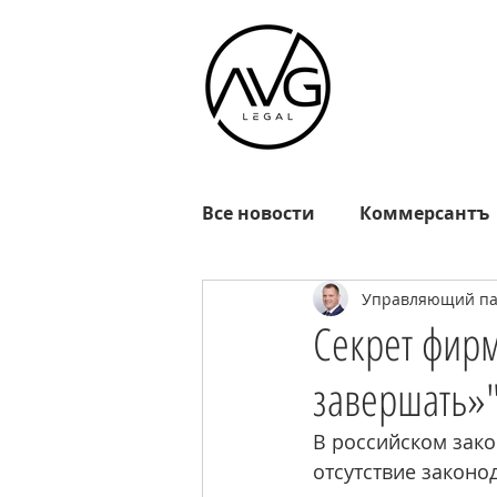
Все новости
Коммерсантъ
Управляющий пар
Известия
РГ
Взгл
Секрет фирм
завершать»
Октагон
EADaily
R
В российском зако
отсутствие законо
MOSFM
News.ru
Р