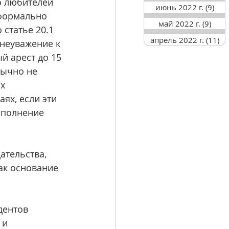
о любителей 
июнь 2022 г.
(9)
9 п
формально 
май 2022 г.
(9)
9 по
статье 20.1 
апрель 2022 г.
(11)
11
неуважение к 
й арест до 15 
бычно не 
х 
ях, если эти 
ыполнение 
ательства, 
ак основание 
дентов 
 и 