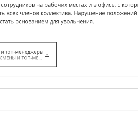
отрудников на рабочих местах и в офисе, с котор
ь всех членов коллектива. Нарушение положений 
стать основанием для увольнения.
, которую надо завершать»
 и топ-менеджеры рассказали, как относятс
ь БИЗНЕСМЕНЫ И ТОП-МЕНЕДЖЕРЫ РАССКАЗАЛИ, КАК ОТНОСЯТС • 1.07