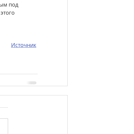
ым под 
этого 
Источник
MB