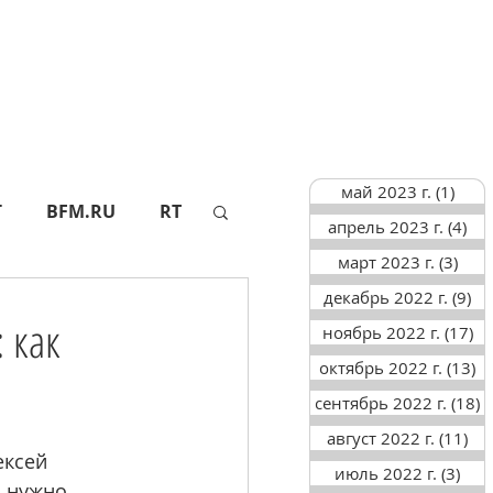
май 2023 г.
(1)
1 по
Г
BFM.RU
RT
апрель 2023 г.
(4)
4 п
март 2023 г.
(3)
3 по
декабрь 2022 г.
(9)
9 
АПИ
СФ
: как
ноябрь 2022 г.
(17)
17
октябрь 2022 г.
(13)
13
ТАСС
АИФ
сентябрь 2022 г.
(18)
1
август 2022 г.
(11)
11
ксей 
июль 2022 г.
(3)
3 п
 нужно 