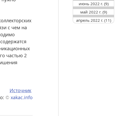
июнь 2022 г.
(9)
9 п
май 2022 г.
(9)
9 по
коллекторских 
апрель 2022 г.
(11)
11
зи с чем на 
ходимо 
 содержатся 
никационных 
го частью 2 
лишения 
Источник
о: 
© 
xakac.info