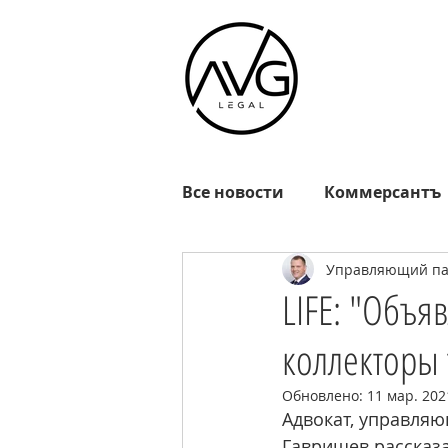
Все новости
Коммерсантъ
Управляющий пар
Известия
РГ
Взгл
LIFE: "Объяв
коллекторы 
Октагон
EADaily
R
Обновлено:
11 мар. 2021
Адвокат, управляю
MOSFM
News.ru
Р
Гавришев рассказа