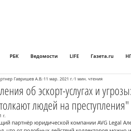
РБК
Ведомости
LIFE
Газета.ru
Н
тнер Гавришев А.В.
11 мар. 2021 г.
1 мин. чтения
яд
Москва24
СП
Прайм
Metro
МК
ления об эскорт-услугах и угрозы
толкают людей на преступления"
epublic
Rusbankrot
Вести.ru
КО
360°
 г.
щий партнёр юридической компании AVG Legal Але
ИА НОВОСТИ
л, что от подобных действий коллекторов можно и