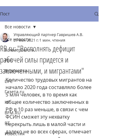
Пост
Все новости
Управляющий партнер Гавришев А.В.
Все новости
27 мая 2021 г.
1 мин. чтения
RB.ru: "Восполнять дефицит
Коммерсантъ
рабочей силы придется и
РБК
заключенными, и мигрантами"
Ведомости
Количество трудовых мигрантов на 
LIFE
начало 2020 года составляло более 
Газета.ru
5 млн человек, в то время как 
общее количество заключенных в 
НГ
РФ в 10 раз меньше, в связи с чем 
BFM.RU
ФСИН сможет эту нехватку 
RT
перекрыть лишь в малой части и 
далеко не во всех сферах, отмечает 
Известия