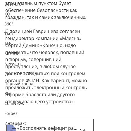
этом главным пунктом будет 
Вести.ru
обеспечение безопасности как 
КО
граждан, так и самих заключенных.
360°
С позицией Гавришева согласен 
ТАСС
гендиректор компании «Млесна» 
АИФ
Сергей Демин: «Конечно, надо 
понимать, что человек, попавший 
MOSFM
в тюрьму, совершивший 
News.ru
преступление, в любом случае 
должен находиться под контролем 
РИА НОВОСТИ
органов ФСИН. Как вариант, можно 
Первый канал
предложить электронный контроль 
ВМ
в форме браслета или другого 
отслеживающего устройства».
ComNews
Forbes
Интерфакс
«Восполнять дефицит рабочей силы придетс
.