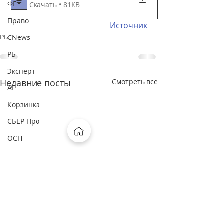
ФГ
Скачать • 81KB
Право
Источник
РБ
CNews
РБ
Эксперт
Недавние посты
Смотреть все
АГ
Корзинка
СБЕР Про
ОСН
ФП
Рамблер
Москва FM
Россия24