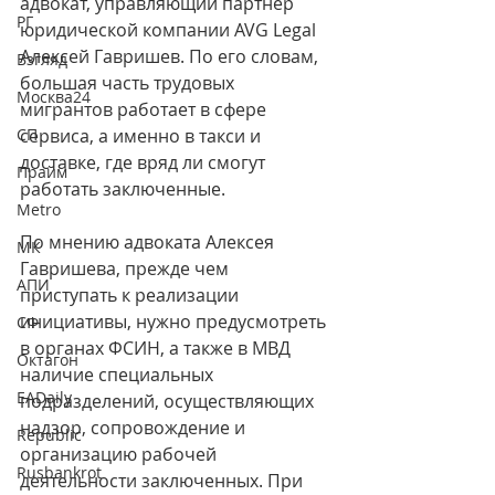
адвокат, управляющий партнер 
РГ
юридической компании AVG Legal 
Алексей Гавришев. По его словам, 
Взгляд
большая часть трудовых 
Москва24
мигрантов работает в сфере 
СП
сервиса, а именно в такси и 
доставке, где вряд ли смогут 
Прайм
работать заключенные.
Metro
По мнению адвоката Алексея 
МК
Гавришева, прежде чем 
АПИ
приступать к реализации 
инициативы, нужно предусмотреть 
СФ
в органах ФСИН, а также в МВД 
Октагон
наличие специальных 
EADaily
подразделений, осуществляющих 
надзор, сопровождение и 
Republic
организацию рабочей 
Rusbankrot
деятельности заключенных. При 