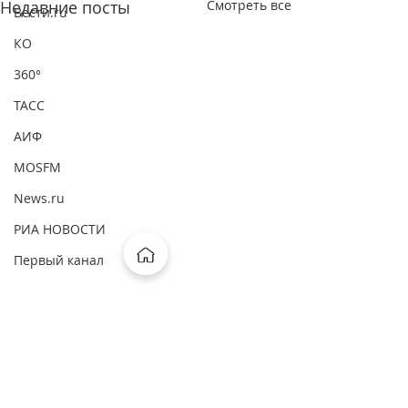
Недавние посты
Смотреть все
Вести.ru
КО
360°
ТАСС
АИФ
MOSFM
News.ru
РИА НОВОСТИ
Первый канал
ВМ
ComNews
Forbes
Комментарии
Интерфакс