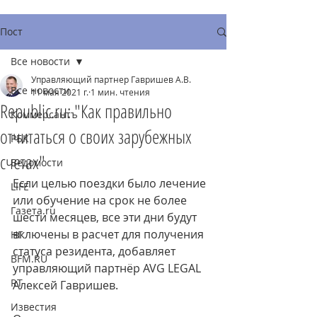
Пост
Все новости
Управляющий партнер Гавришев А.В.
Все новости
11 мая 2021 г.
1 мин. чтения
Republic.ru: "Как правильно
Коммерсантъ
отчитаться о своих зарубежных
РБК
счетах"
Ведомости
Если целью поездки было лечение 
LIFE
или обучение на срок не более 
Газета.ru
шести месяцев, все эти дни будут 
включены в расчет для получения 
НГ
статуса резидента, добавляет 
BFM.RU
управляющий партнёр AVG LEGAL 
RT
Алексей Гавришев.
Известия