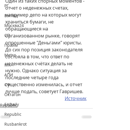
Один из таких спорных моментов - 
РГ
отчет о неденежных счетах, 
например депо на которых могут 
Взгляд
храниться бумаги, не 
Москва24
обращающиеся на 
СП
организованном рынке, говорят 
опрошенные "Деньгами" юристы. 
Прайм
До сих пор позиция законодателя 
Metro
состояла в том, что ответ по 
неденежных счётах делать не 
МК
нужно. Однако ситуация за 
АПИ
последние четыре года 
существенно изменилась, и отчет 
СФ
лучше подать, советует Гавришев.
Октагон
Источник
EADaily
Republic
Republic
Rusbankrot