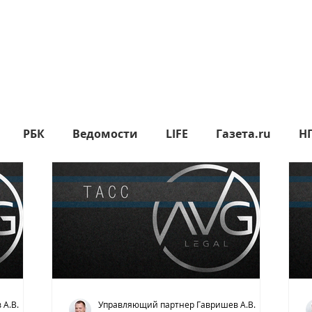
РБК
Ведомости
LIFE
Газета.ru
Н
яд
Москва24
СП
Прайм
Metro
МК
epublic
Rusbankrot
Вести.ru
КО
360°
ИА НОВОСТИ
А.В.
Управляющий партнер Гавришев А.В.