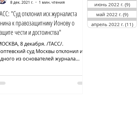
8 дек. 2021 г.
1 мин. чтения
июнь 2022 г.
(9)
9 п
АСС: "Суд отклонил иск журналиста
май 2022 г.
(9)
9 по
нина к правозащитнику Ионову о
апрель 2022 г.
(11)
11
ащите чести и достоинства"
ОСКВА, 8 декабря. /ТАСС/.
оптевский суд Москвы отклонил иск
дного из основателей журнала
Важные истории" (признан в РФ
ноагентом)...