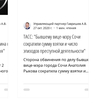
А.В.
Управляющий партнер Гавришев А.В.
27 окт. 2020 г.
1 мин. чтения
ТАСС: "Бывшему вице-мэру Сочи
ина к
сократили сумму взятки и число
ря"
эпизодов преступной деятельности"
Сторона обвинения по делу бывшего
 2
вице-мэра города Сочи Анатолия
ного из
Рыкова сократила сумму взятки и
е
число эпизодов преступной
деятельности....