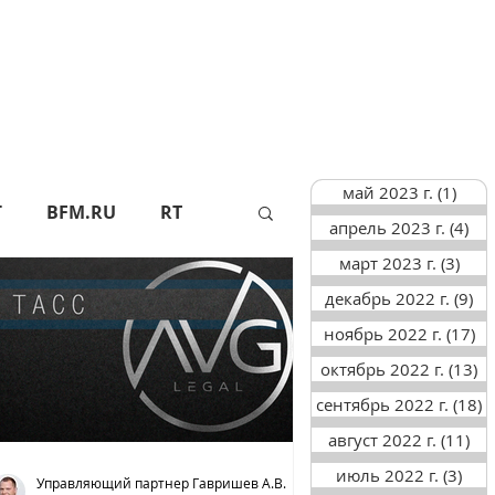
май 2023 г.
(1)
1 по
Г
BFM.RU
RT
апрель 2023 г.
(4)
4 п
март 2023 г.
(3)
3 по
декабрь 2022 г.
(9)
9 
АПИ
СФ
ноябрь 2022 г.
(17)
17
октябрь 2022 г.
(13)
13
ТАСС
АИФ
сентябрь 2022 г.
(18)
1
август 2022 г.
(11)
11
июль 2022 г.
(3)
3 п
Управляющий партнер Гавришев А.В.