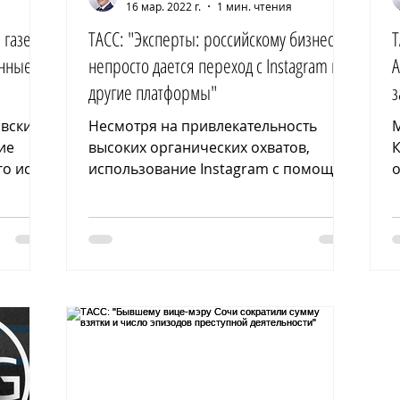
16 мар. 2022 г.
1 мин. чтения
 газету"
ТАСС: "Эксперты: российскому бизнесу
Т
нные о
непросто дается переход с Instagram на
А
другие платформы"
з
овский
Несмотря на привлекательность
М
ие
высоких органических охватов,
К
о иск
использование Instagram с помощью
о
Ионова
VPN скоро может быть связано с
"
риском для...
и