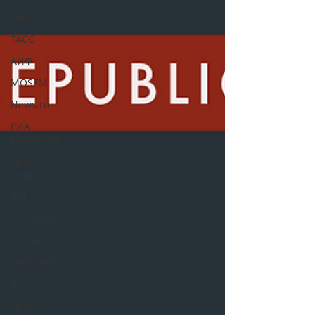
360°
ТАСС
АИФ
MOSFM
News.ru
РИА
НОВОСТИ
Первый
канал
ВМ
ComNews
Forbes
Интерфакс
ФГ
Право