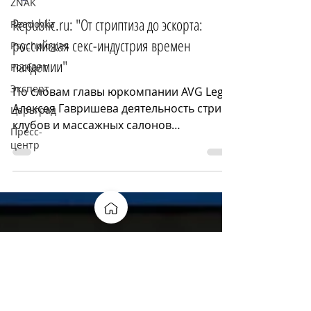
ZNAK
Управляющий партнер Гавришев А.В.
Readovka
29 окт. 2020 г.
1 мин. чтения
Psychologies
Republic.ru: "От стриптиза до эскорта:
Росбалт
российская секс-индустрия времен
Эксперт
пандемии"
Царьград
По словам главы юркомпании AVG Legal
Пресс-
Алексея Гавришева деятельность стрип-
центр
клубов и массажных салонов
разрешена российским...