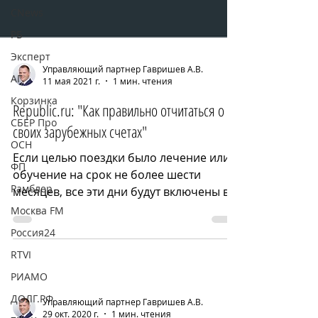
CNews
РБ
Эксперт
АГ
Корзинка
Управляющий партнер Гавришев А.В.
11 мая 2021 г.
1 мин. чтения
СБЕР Про
Republic.ru: "Как правильно отчитаться о
ОСН
своих зарубежных счетах"
ФП
Если целью поездки было лечение или
Рамблер
обучение на срок не более шести
Москва FM
месяцев, все эти дни будут включены в
Россия24
расчет для получения статуса...
RTVI
РИАМО
ДОЛГ.РФ