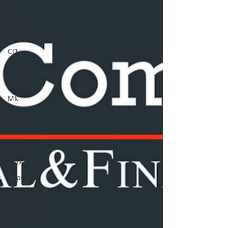
РГ
Взгляд
Москва24
СП
Прайм
Metro
МК
АПИ
СФ
Октагон
EADaily
Republic
Rusbankrot
Вести.ru
КО