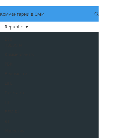
Комментарии в СМИ
Republic
Все
новости
Коммерсантъ
РБК
Ведомости
LIFE
Газета.ru
НГ
BFM.RU
RT
Известия