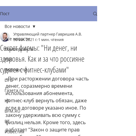
Пост
Все новости
Управляющий партнер Гавришев А.В.
Все новости
30 авг. 2021 г.
1 мин. чтения
Секрет фирмы: "Ни денег, ни
Коммерсантъ
здоровья. Как и за что россияне
РБК
судятся с фитнес-клубами"
Ведомости
«При расторжении договора часть 
LIFE
денег, соразмерно времени 
Газета.ru
использования абонемента, 
фитнес-клуб вернуть обязан, даже 
НГ
если в договоре указано иное. По 
BFM.RU
закону удерживать всю сумму с 
RT
физлиц нельзя. Кроме того, здесь 
работает "Закон о защите прав 
Известия