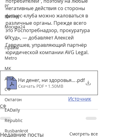
потребителей", поэтому на любые 
РГ
негативные действия со стороны 
фитнес-клуба можно жаловаться в 
Взгляд
различные органы. Прежде всего 
Москва24
это Роспотребнадзор, прокуратура 
СП
и суд», — добавляет Алексей 
Гавришев, управляющий партнёр 
Прайм
юридической компании AVG Legal.
Metro
МК
АПИ
Ни денег, ни здоровья. Как и за что россияне су
.pdf
Скачать PDF • 1.50MB
СФ
Источник
Октагон
СФ
EADaily
Republic
Rusbankrot
Недавние посты
Смотреть все